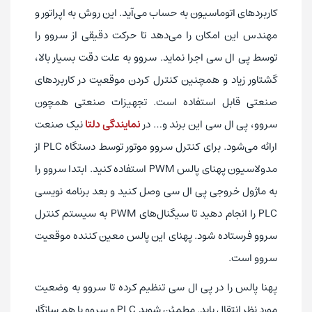
کاربردهای اتوماسیون به حساب می‌آید. این روش به اپراتور و
مهندس این امکان را می‌دهد تا حرکت دقیقی از سروو را
توسط پی ال سی اجرا نماید. سروو به علت دقت بسیار بالا،
گشتاور زیاد و همچنین کنترل کردن موقعیت در کاربردهای
صنعتی قابل استفاده است. تجهیزات صنعتی همچون
سروو، پی ال سی این برند و… در
نمایندگی دلتا
نیک صنعت
ارائه می‌شود. برای کنترل سروو موتور توسط دستگاه PLC از
مدولاسیون پهنای پالس PWM استفاده کنید. ابتدا سروو را
به ماژول خروجی پی ال سی وصل کنید و بعد برنامه نویسی
PLC را انجام دهید تا سیگنال‌های PWM به سیستم کنترل
سروو فرستاده شود. پهنای این پالس معین کننده موقعیت
سروو است.
پهنا پالس را در پی ال سی تنظیم کرده تا سروو به وضعیت
مورد نظر انتقال یابد. مطمئن شوید PLC و سروو با هم سازگار