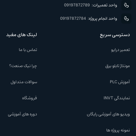
واحد تعمیرات:
09197872789
واحد انجام پروژه:
09197872784
دسترسی سریع
لینک های مفید
تعمیر درایو
تماس با ما
مونتاژ تابلو برق
چرا نیک صنعت؟
آموزش PLC
سوالات متداول
نمایندگی INVT
فروشگاه
ویدیو های آموزشی رایگان
دوره های آموزشی
نمونه پروژه ها