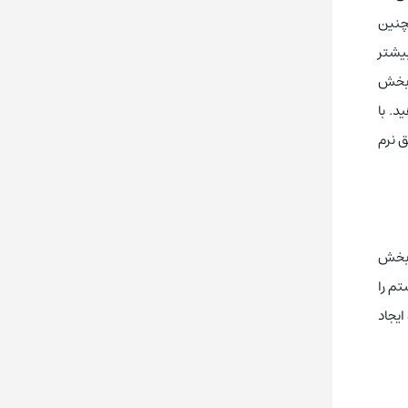
چنین
 بیشتر
ر بخش
ن را تغییر دهید. با
ق نرم
 اثربخش
یستم را
ایجاد