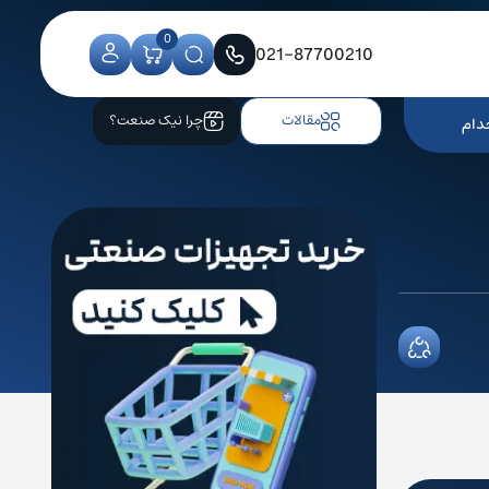
0
021-87700210
مقالات
چرا نیک صنعت؟
دام