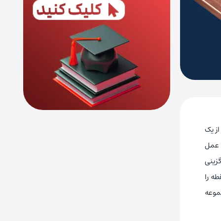
از یک
 عمل
گزینی
طه را
جموعه