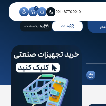
0
021-87700210
مقالات
چرا نیک صنعت؟
دام