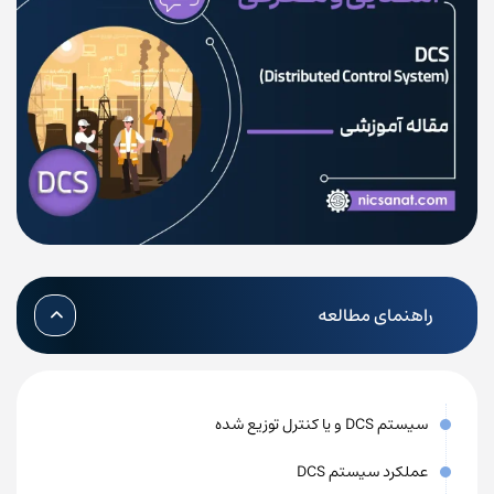
راهنمای مطالعه
سیستم DCS و یا کنترل توزیع شده
عملکرد سیستم DCS