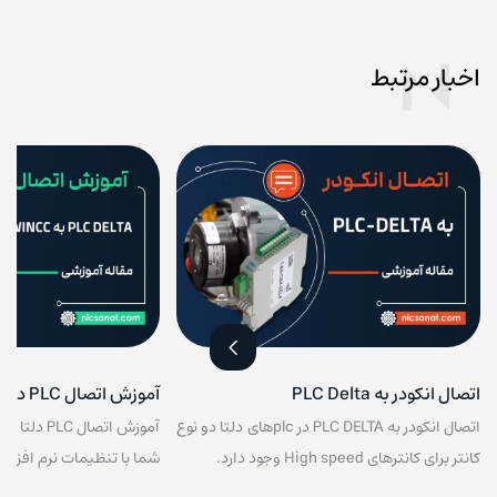
اخبار مرتبط
اتصال انکودر به PLC Delta
آموزش اتصال PLC دلتا با WINCC
اتصال انکودر به PLC DELTA در plcهای دلتا دو نوع
کانتر برای کانترهای High speed وجود دارد.
شما با تنظیمات نرم افزار