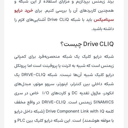
برند زیمنس بپردازیم و مزایای استفاده از این شبکه و
همچنین کاربردهای آن را بررسی کنیم. برای
خرید درایو
سینامیکس
باید با شبکه Drive CLiQ آشنایی‌های لازم را
داشته باشید.
Drive CLIQ چیست؟
شبکه درایو کلیک یک شبکه منحصربه‌فرد برای کمپانی
زیمنس است که شبیه به اترنت یا پروفینت است اما پروتکل
درایو کلیک شبیه آن‌ها نیست. شبکه DRIVE-CLIQ یک
شبکه داخلی بین کنترلر، اینورتر، سروو موتور، مبدل‌های
انکودر، ماژول تغدیه DC و کارت‌های I/O خاص در سری
SINAMICS زیمنس است. DRIVE-CLIQ در واقع مخفف
کلمه
Drive Component Link with IQ
(شبکه داخل درایو
با مولفه هوشمند) است. این شبکه درایو کلیک بین PLC و