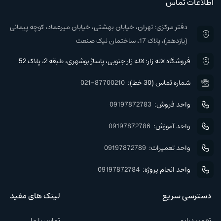
اطلاعات تماس
دفتر مرکزی: تهران، خیابان بهشتی، خیابان میرعماد، کوچه پیمانی
(یازدهم)، پلاک 17، ساختمان نیک صنعت
فروشگاه لاله زار: لاله زار جنوبی، پاساژ بوشهری، طبقه 2، پلاک 52
شماره تماس (30 خط):
021-87700210
واحد فروش:
09197872783
واحد آموزش:
09197872786
واحد تعمیرات:
09197872789
واحد انجام پروژه:
09197872784
دسترسی سریع
لینک های مفید
تعمیر درایو
تماس با ما