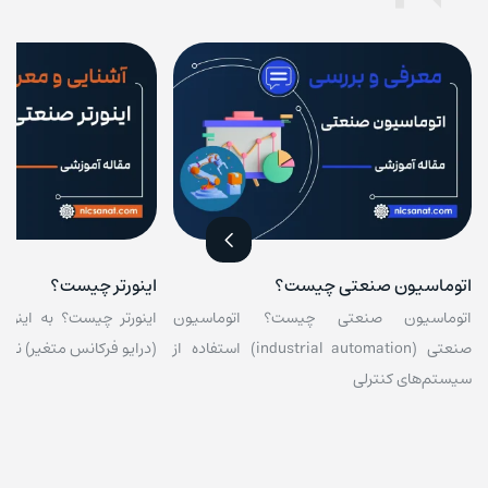
اتوماسیون صنعتی چیست؟
اینورتر چیست؟
اتوماسیون صنعتی چیست؟ اتوماسیون
صنعتی (industrial automation) استفاده از
(درایو فرکانس متغیر) نیز 
سیستم‌های کنترلی