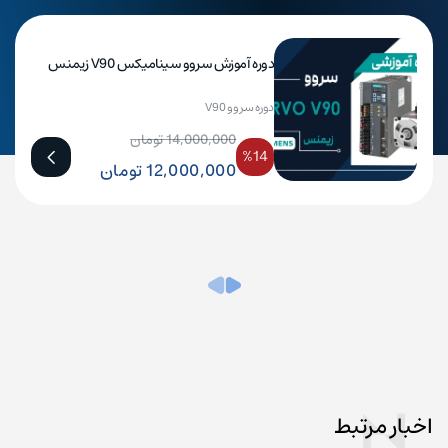
دوره آموزش سروو سینامیکس V90 زیمنس
دوره سروو V90
14,000,000 تومان
%14
12,000,000 تومان
اخبار مرتبط