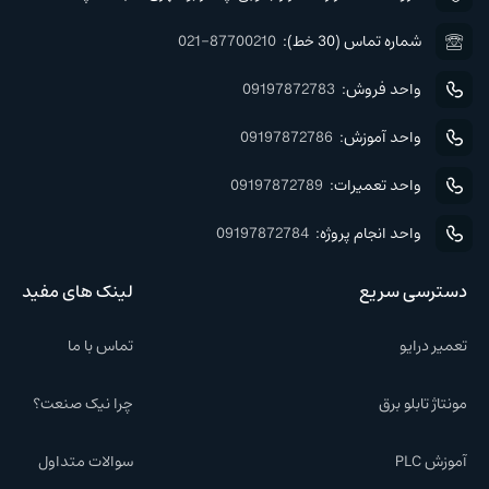
شماره تماس (30 خط):
021-87700210
واحد فروش:
09197872783
واحد آموزش:
09197872786
واحد تعمیرات:
09197872789
واحد انجام پروژه:
09197872784
دسترسی سریع
لینک های مفید
تعمیر درایو
تماس با ما
مونتاژ تابلو برق
چرا نیک صنعت؟
آموزش PLC
سوالات متداول