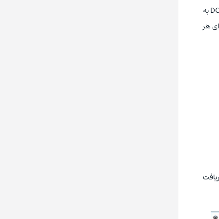
مهندسان برق صنعتی و PLC با استفاده از این نرم‌ افزار می‌توانند همیشه مطمئن باشند که ابزارهای مهندسی‌ شان مثل ISPSoft و DOPSoft به‌
ی هر
یافت