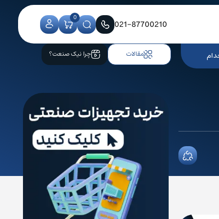
0
021-87700210
مقالات
چرا نیک صنعت؟
دام