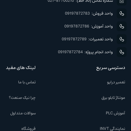
شماره تماس (30 خط):
021-87700210
واحد فروش:
09197872783
واحد آموزش:
09197872786
واحد تعمیرات:
09197872789
واحد انجام پروژه:
09197872784
دسترسی سریع
لینک های مفید
تعمیر درایو
تماس با ما
مونتاژ تابلو برق
چرا نیک صنعت؟
آموزش PLC
سوالات متداول
نمایندگی INVT
فروشگاه