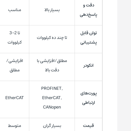
دقت و
بسیار بالا
مناسب
پاسخ‌دهی
توان قابل
تا 2–3
تا چند ده کیلووات
پشتیبانی
کیلووات
مطلق/افزایشی با
افزایشی/
انکودر
دقت بالا
مطلق
PROFINET,
پورت‌های
EtherCAT
EtherCAT,
ارتباطی
CANopen
قیمت
بسیار گران
متوسط