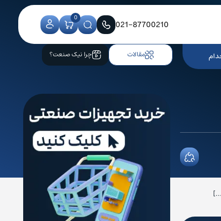
0
021-87700210
مقالات
چرا نیک صنعت؟
دام
…]