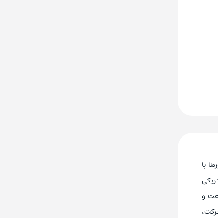
ا با
تریکی
عت و
حرکت،