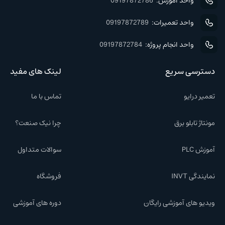
واحد آموزش:
09197872786
واحد تعمیرات:
09197872789
واحد انجام پروژه:
09197872784
دسترسی سریع
لینک های مفید
تعمیر درایو
تماس با ما
مونتاژ تابلو برق
چرا نیک صنعت؟
آموزش PLC
سوالات متداول
نمایندگی INVT
فروشگاه
ویدیو های آموزشی رایگان
دوره های آموزشی