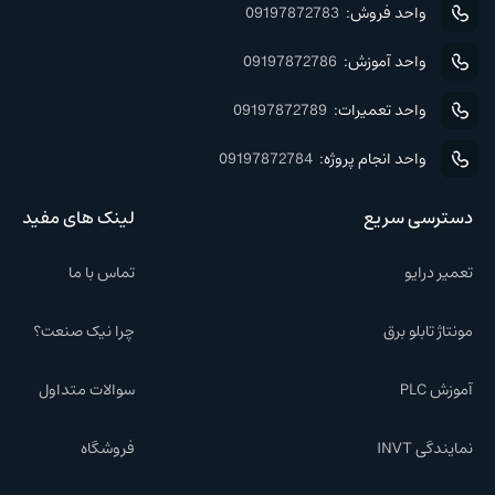
واحد فروش:
09197872783
واحد آموزش:
09197872786
واحد تعمیرات:
09197872789
واحد انجام پروژه:
09197872784
دسترسی سریع
لینک های مفید
تعمیر درایو
تماس با ما
مونتاژ تابلو برق
چرا نیک صنعت؟
آموزش PLC
سوالات متداول
نمایندگی INVT
فروشگاه