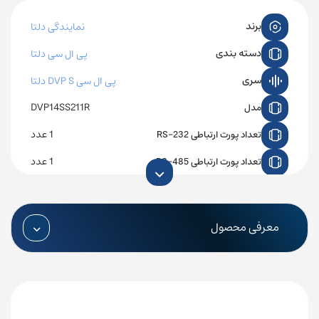
برند
نمایندگی دلتا
دسته بندی
پی ال سی دلتا
سری
پی ال سی DVP S دلتا
DVP14SS211R
مدل
1 عدد
تعداد پورت ارتباطی RS-232
1 عدد
تعداد پورت ارتباطی RS-485
24VDC
ولتاژ تغذیه
8 عدد
ورودی دیجیتال
معرفی محصول
6 عدد
خروجی دیجیتال
ندارد
ورودی آنالوگ
ندارد
خروجی آنالوگ