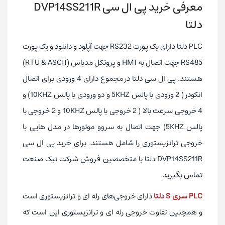
معرفی خرید پی ال سی DVP14SS211R
رله ای
نوع خروجی
دلتا
ندارد
RTC
ندارد
پورت ارتباطی اترنت (Ethernet)
PLC دلتا دارای یک پورت RS232 جهت آپلود و دانلود و یک پورت
تایوان
کشور تولیدکننده
RS485 جهت اتصال به HMI و پروتکل مدباس (RTU & ASCII)
هستند. پی ال سی دلتا در مجموع دارای 4 ورودی برای اتصال
ندارد
باتری داخلی
انکودر ( 2 ورودی با پالس 5KHZ و دو ورودی با پالس 10KHZ) و
480
بیشترین ورودی و خروجی دیجیتال قابل افزایش
4 خروجی سرعت بالا ( 2 خروجی با پالس 10KHZ و 2 خروجی با
ندارد
پورت ارتباطی Mini USB
پالس 5KHZ) جهت اتصال به سروو موتور‌ها در مدل هایی با
8K STEP
حافظه برنامه نویسی
خروجی ترانزیستوری را شامل هستند. برای خرید پی ال سی
ندارد
پورت اتصال ماژول از سمت چپ
DVP14SS211R دلتا با متخصصین فروش شرکت نیک صنعت
تماس بگیرید.
دارد
پورت اتصال ماژول از سمت راست
ندارد
پورت ارتباطی CAN OPEN
PLC سری S دلتا
دارای خروجی‌های رله ای و ترانزیستوری است
و همچنین تفاوت خروجی رله ای و ترانزیستوری این است که