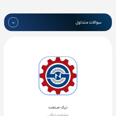
دارای 2 ورودی 5 کیلوهرتز و 2 ورودی 10 کیلوهرتز جهت اتصال
انکودر
سوالات متداول
با 2 خروجی سرعت بالا تا 10KHZ
دارای پورت‌های ارتباطی RS-485، RS232
خروجی پی ال سی DVP14SS211R رله ای است.
ظرفیت حافظه برنامه 8K STEP
جهت اطلاع از قیمت پی ال سی DVP14SS211R دلتا با
کارشناسان فروش ما در ارتباط باشید. همچنین در صورتی که
علاقه‌مند به یادگیری کار با PLC هستید، می توانید به بخش
آموزش پی ال سی DELTA
در وب سایت ما مراجعه نمایید.
نیک صنعت
مشاوره رایگان