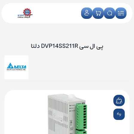
پی ال سی DVP14SS211R دلتا