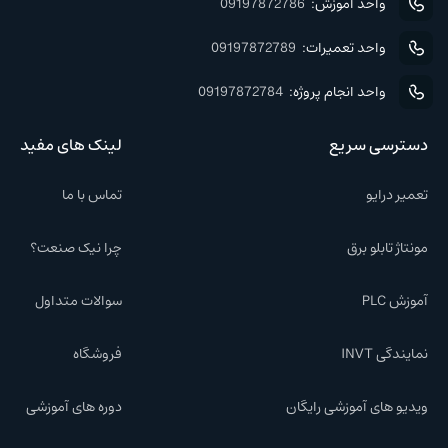
واحد آموزش:
09197872786
واحد تعمیرات:
09197872789
واحد انجام پروژه:
09197872784
دسترسی سریع
لینک های مفید
تعمیر درایو
تماس با ما
مونتاژ تابلو برق
چرا نیک صنعت؟
آموزش PLC
سوالات متداول
نمایندگی INVT
فروشگاه
ویدیو های آموزشی رایگان
دوره های آموزشی