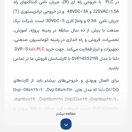
در PLC با خروجی رله ای (R)، جریان نامی کنتاکتهای رله
220VAC/1.5A و 48VDC/3A و در خروجی ترانزیستوری (T)
جریان نامی 0.3A و ولتاژ کاری 5~30VDC است. شرکت نیک
صنعت با بیش از ده سال سابقه در زمینه پروژه، آموزش،
تعمیرات، فروش و راه اندازی در زمینه اتوماسیون صنعتی،
تجهیزات و ابزار فعالیت می‌کند. جهت خرید
PLC دلتا
DVP-S
دلتا با مدل DVP14SS211R با کارشناسان فروش ما در تماس
باشید.
برای اتصال ورودی و خروجی‌های بیشتر باید از کارت‌های
DI/DO دلتا که مدل های Dvp-08sn11r/t ,Dvp 08sm11n
,dvp16sn11t ,Dvp16sm11n ,Dvp32sn11t ،Dvp16sp11r/t ،
DVP32sm11n است، استفاده کرد حداکثر تا 480 ورودی و
خروجی انالوگ میتوان به plc اضافه نمود. برای دریافت
اطلاعات بیشتر از خدمات
تعمیر پی ال سی دلتا
با کارشناسان