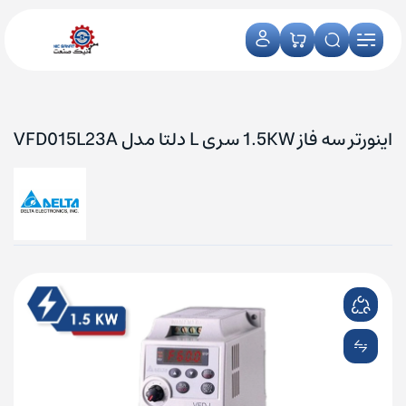
اینورتر سه فاز 1.5KW سری L دلتا مدل VFD015L23A