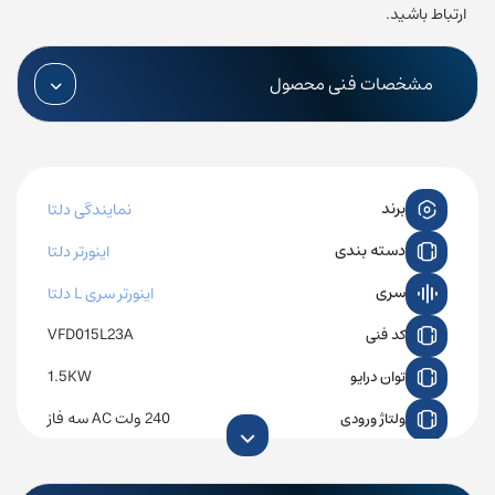
ارتباط باشید.
مشخصات فنی محصول
برند
نمایندگی دلتا
دسته بندی
اینورتر دلتا
سری
اینورتر سری L دلتا
VFD015L23A
کد فنی
1.5KW
توان درایو
240 ولت AC سه‌ فاز
ولتاژ ورودی
0 تا 240 ولت AC سه‌ فاز
ولتاژ خروجی