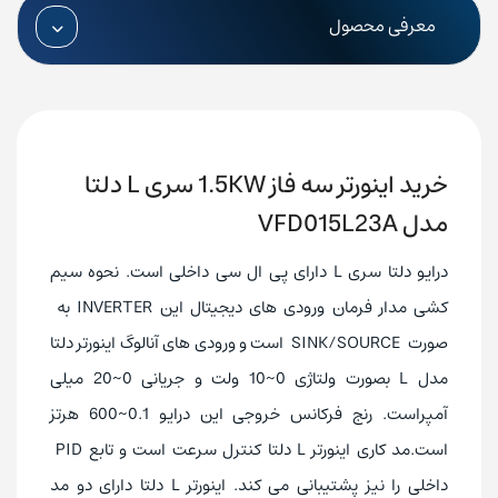
0 تا 400 هرتز
فرکانس خروجی
معرفی محصول
RS485
پورت ارتباطی
ASCII, MODBUS RTU
پروتکل ارتباطی
تایوان
کشور تولیدکننده
خرید اینورتر سه فاز 1.5KW سری L دلتا
مدل VFD015L23A
درایو دلتا سری L دارای پی ال سی داخلی است. نحوه سیم
کشی مدار فرمان ورودی های دیجیتال این INVERTER به‌
صورت SINK/SOURCE است و ورودی های آنالوگ اینورتر دلتا
مدل L بصورت ولتاژی 0~10 ولت و جریانی 0~20 میلی
آمپراست. رنج فرکانس خروجی این درایو 0.1~600 هرتز
است.مد کاری اینورتر L دلتا کنترل سرعت است و تابع PID
داخلی را نیز پشتیبانی می کند. اینورتر L دلتا دارای دو مد