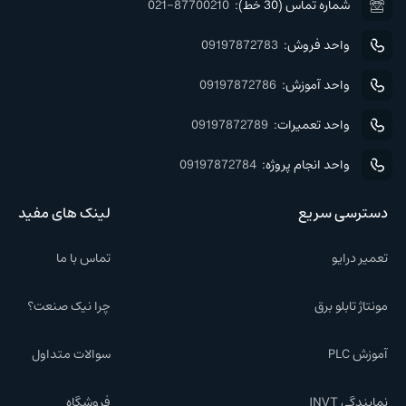
شماره تماس (30 خط):
021-87700210
واحد فروش:
09197872783
واحد آموزش:
09197872786
واحد تعمیرات:
09197872789
واحد انجام پروژه:
09197872784
دسترسی سریع
لینک های مفید
تعمیر درایو
تماس با ما
مونتاژ تابلو برق
چرا نیک صنعت؟
آموزش PLC
سوالات متداول
نمایندگی INVT
فروشگاه