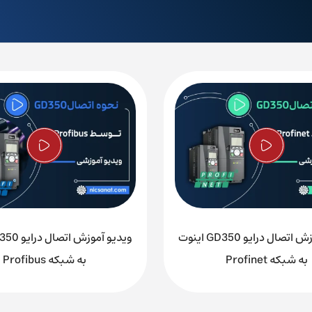
نی(یازدهم)، پلاک 17
ویدیو آموزش اتصال درایو GD350 اینوت
به شبکه Profinet
به شبکه Profibus