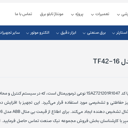
زشی
تعمیرات
پروژه
مونتاژ تابلو برق
تماس با ما
ستارتر
برق صنعتی
ابزار دقیق
الکترو موتور
سایر تجهیزات
زیمنس
ذیه زیمنس
چوک ورودی
کلید مینیاتوری زیمنس
شنایدر
یه دلتا
چوک خروجی
کلید مینیاتوری اشنایدر
بی متال ABB با کد 1SAZ721201R1047 نوعی ترموبیمتال است، که در سیستم کنتر
ذیه فونیکس
چوک DC
کلید مینیاتوری ABB
ز حفاظتی و تشخیصی مورد استفاده قرار می‌گیرد. این تجهیز با افزایش دم
ل اس
ذیه مین ول
کابل ارتباطی
کلید مینیاتوری ال اس
ا
یوندای
یه امرن
کابل پروفیباس
کلید مینیاتوری هیوندای