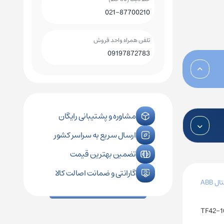
021-87700210
کلید اتوماتیک چینت
کلید هوایی چینت
تلفن همراه واحد فروش
09197872783
رله فیندر
کنترل فاز زیمنس
رله فونیکس
کنترل فاز اشنایدر
مشاوره و پشتیبانی رایگان
ارسال سریع به سراسر کشور
رله امرن
تضمین بهترین قیمت
گارانتی و ضمانت اصالت کالا
ل ABB
TF42-1