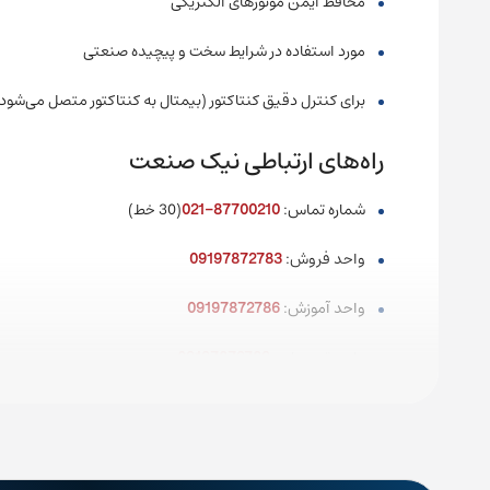
محافظ ایمن موتورهای الکتریکی
مورد استفاده در شرایط سخت و پیچیده صنعتی
برای کنترل دقیق کنتاکتور (بیمتال به کنتاکتور متصل می‌شود 
راه‌های ارتباطی نیک صنعت
شماره تماس:
87700210-021
(30 خط)
واحد فروش:
09197872783
واحد آموزش:
09197872786
واحد تعمیرات:
09197872789
واحد پروژه:
09197872784
ایمیل: info@nicsanat.com