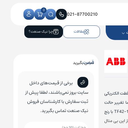
0
021-87700210
مقالات
چرا نیک صنعت؟
قیمت
تماس بگیرید
کنترلر CNC زیمنس
کلید اتوماتیک زیمنس
کلید هوایی زیمنس
برخی از قیمت‌های داخل
کلید اتوماتیک اشنایدر
کلید هوایی اشنایدر
سایت بروز نمی‌باشند، لطفا پیش از
ل و محافظت الکتریکی
کلید اتوماتیک ABB
کلید هوایی ABB
ثبت سفارش با کارشناسان فروش
ا تغییر حالت
نیک صنعت تماس بگیرید.
کلید اتوماتیک ال اس
کلید هوایی ال اس
می‌دهد و سیگنال تشخیص دهنده ایجاد می‌کند. برای اطلاع از قیمت بی متال ABB مدل TF42-16 با رنج
ز این بی متال
کلید اتوماتیک هیوندای
کلید هوایی هیوندای
خط ثابت (30 خط)