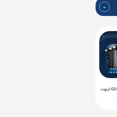
ویدیو آموزش اتصال درایو GD350 اینوت
دانلود کاتالوگ و منوال PLC زیمنس