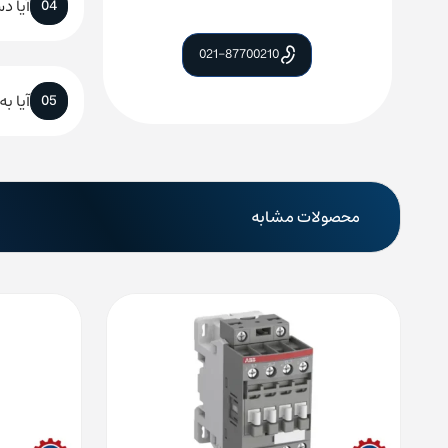
آیا د
04
021-87700210
آیا ب
05
محصولات مشابه