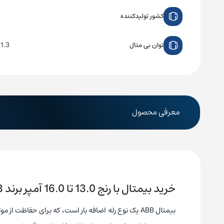
کشور تولیدکننده
1.3 تا 2.2 وات
توان بی متال
معرفی محصول
خرید بیمتال با رنج 13.0 تا 16.0 آمپر برند ABB مدل TF42-16
بیمتال ABB یک نوع رله اضافه بار است، که برای حفاظت 