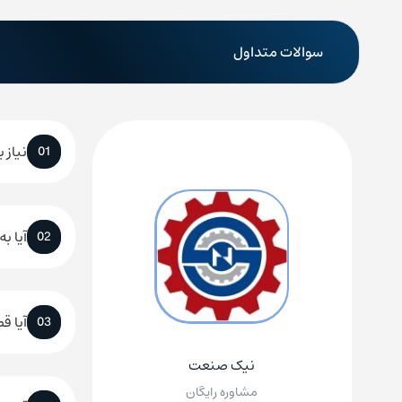
سوالات متداول
نیاز 
01
آیا ب
02
آیا ق
03
نیک صنعت
مشاوره رایگان