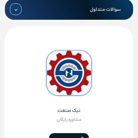
واحد تعمیرات:
09197872789
سوالات متداول
واحد پروژه:
09197872784
ایمیل: info@nicsanat.com
آدرس شرکت: تهران، خیابان بهشتی، خیابان میرعماد، کوچه
پیمانی(یازدهم)، پلاک 17
نیک صنعت
مشاوره رایگان