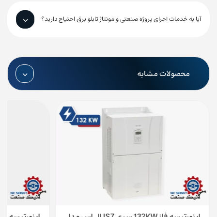
آیا به خدمات اجرای پروژه صنعتی و مونتاژ تابلو برق احتیاج دارید؟
محصولات مشابه
اینورتر سه فاز 132KW سری IS7 ال اس مدل