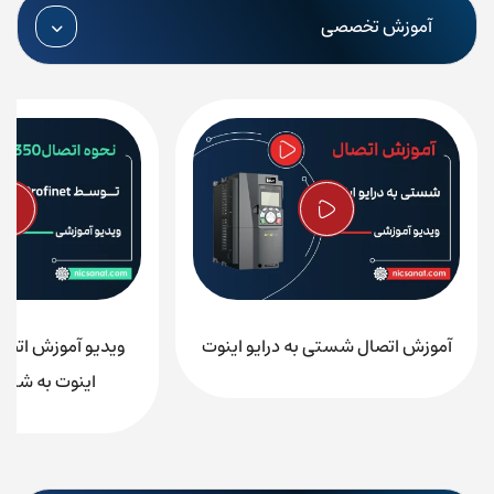
آموزش تخصصی
راه‌های ارتباطی نیک صنعت
آموزش اتصال شستی به درایو اینوت
شماره تماس:
87700210-021
(30 خط)
اینوت به شبکه ofinet
واحد فروش:
09197872783
واحد آموزش:
09197872786