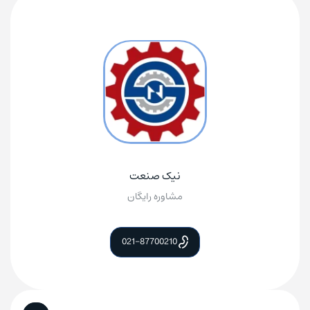
نیک صنعت
مشاوره رایگان
021-87700210