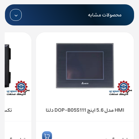
محصولات مشابه
HMI مدل 5.6 اینچ DOP-B05S111 دلتا
تکست پنل ALC