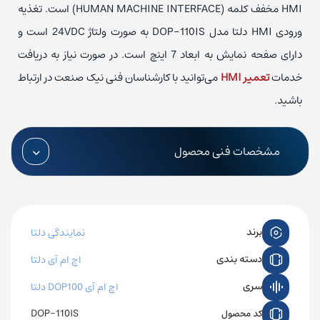
HMI مخفف کلمه (HUMAN MACHINE INTERFACE) است. تغذیه
ورودی HMI دلتا مدل DOP-110IS به صورت ولتاژ 24VDC است و
دارای صفحه نمایش به ابعاد 7 اینچ است. در صورت نیاز به دریافت
خدمات
تعمیر HMI
می‌توانید با کارشناسان فنی نیک صنعت در ارتباط
باشید.
مشخصات فنی محصول
برند
نمایندگی دلتا
دسته بندی
اچ ام آی دلتا
سری
اچ ام آی DOP100 دلتا
DOP-110IS
کد محصول