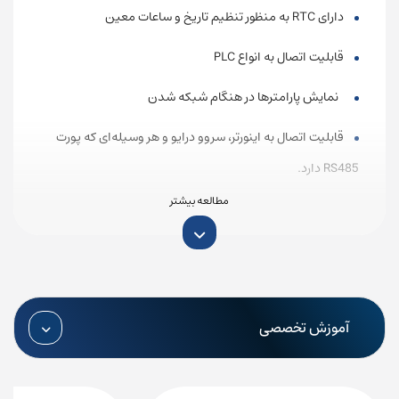
دارای RTC به منظور تنظیم تاریخ و ساعات معین
قابلیت اتصال به انواع PLC
نمایش پارامترها در هنگام شبکه شدن
قابلیت اتصال به اینورتر، سروو درایو و هر وسیله‌ای که پورت
RS485 دارد.
برای استعلام قیمت و خرید انواع HMI از فروشگاه نیک
صنعت، با شماره تلفن 87700210 تماس حاصل فرمایید.
ابعاد اچ ام آی دلتا سری DOP100 مدل
DOP-110IS
آموزش تخصصی
شرکت نیک صنعت (نیک تکنیک کنترل سابق) یکی از نمایندگی