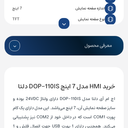
7 اینچ
اندازه صفحه نمایش
TFT
نوع صفحه نمایش
256MB
حافظه داخلی
تایوان
کشور تولیدکننده
معرفی محصول
600*1024
رزولوشن
24VDC
ولتاژ تغذیه
دارد
پورت ارتباطی Mini USB
خرید HMI مدل 7 اینچ DOP-110IS دلتا
ندارد
پورت ارتباطی اترنت (Ethernet)
ندارد
حافظه SD
اچ ام آی دلتا مدل DOP-110IS دارای ولتاژ 24VDC بوده و
سایز صفحه نمایش آن، 7 اینچ می‌باشد. این مدل دارای یک کام
پورت COM1 است که در داخل خود از COM2 نیز پشتیبانی
می‌کند. همچنین دارای 1 پورت USB جهت اتصال فلش و 1