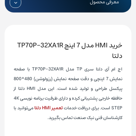
معرفی محصول
COM2:RS485, COM3: RS485, USB
پورت ارتباطی
TFT
نوع صفحه نمایش
ندارد
پورت ارتباطی اترنت (Ethernet)
خرید HMI مدل 7 اینچ TP70P-32XA1R
دارد
PLC داخلی
دلتا
16 عدد
ورودی دیجیتال
16 عدد, رله ای
خروجی دیجیتال
اچ ام آی دلتا سری TP مدل TP70P-32XA1R با صفحه
ندارد
ورودی آنالوگ
نمایش 7 اینچی و دقت صفحه نمایش (رزولوشن) 480*800
پیکسل طراحی و تولید شده است. این مدل HMI دلتا از
ندارد
خروجی آنالوگ
حافظه خارجی پشتیبانی کرده و دارای ظرفیت برنامه نویسی 4K
4K STEP
حافظه برنامه نویسی
STEP است. برای دریافت خدمات
تعمیر HMI دلتا
می‌توانید با
دارد
باتری داخلی
کارشناسان فنی نیک صنعت تماس بگیرید.
پورت USB
مبدل ارتباط با PC
به صورت BUZZER
خروجی صدا