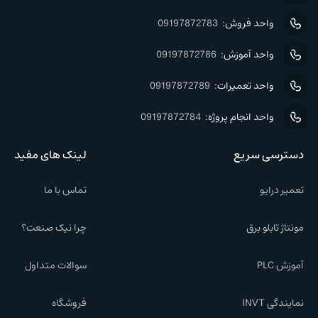
واحد فروش:
09197872783
واحد آموزش:
09197872786
واحد تعمیرات:
09197872789
واحد انجام پروژه:
09197872784
دسترسی سریع
لینک های مفید
تعمیر درایو
تماس با ما
مونتاژ تابلو برق
چرا نیک صنعت؟
آموزش PLC
سوالات متداول
نمایندگی INVT
فروشگاه