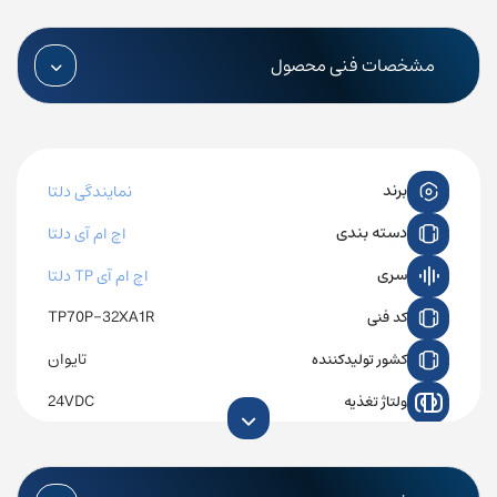
مشخصات فنی محصول
برند
نمایندگی دلتا
دسته بندی
اچ ام آی دلتا
سری
اچ ام آی TP دلتا
TP70P-32XA1R
کد فنی
تایوان
کشور تولیدکننده
24VDC
ولتاژ تغذیه
7 اینچ
اندازه صفحه نمایش
2 عدد 10KHz
تعداد انکودرهای قابل اتصال (mode A/B)