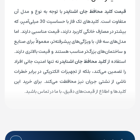
440V
ولتاژ عایق نامی
قیمت کلید محافظ جان اشنایدر
با توجه به نوع و مدل آن
5000 بار
دوام مکانیکی
متفاوت است. کلیدهای تک فاز با حساسیت 30 میلی‌آمپر، که
بیشتر در مصارف خانگی کاربرد دارند، قیمت مناسبی دارند. اما
3.5 نیوتن متر
میزان گشتاور
مدل‌های سه فاز، با ویژگی‌های پیشرفته‌تر، معمولاً برای صنایع
60 تا 5- سانتی گراد
دمای مجاز محیط برای عملکرد
و ساختمان‌های بزرگ‌تر مناسب هستند و قیمت بالاتری دارند.
IP40
درجه حفاظت
استفاده از
کلید محافظ جان اشنایدر
نه تنها امنیت جانی افراد
دارد
گارانتی
را تضمین می‌کند، بلکه از تجهیزات الکتریکی در برابر خطرات
ناشی از نشتی جریان نیز محافظت می‌کند. برای خرید این
کلیدها و اطلاع از قیمت‌های دقیق، با ما در تماس باشید.