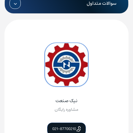
سوالات متداول
نیک صنعت
مشاوره رایگان
021-87700210