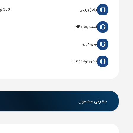
380 ولت سه فاز
ولتاژ ورودی
اسب بخار (HP)
توان درایو
کشور تولیدکننده
معرفی محصول