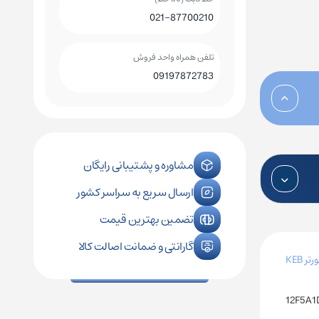
021-87700210
کلید اتوماتیک چینت
کلید هوایی چینت
تلفن همراه واحد فروش
09197872783
مشاوره و پشتیبانی رایگان
ارسال سریع به سراسر کشور
تضمین بهترین قیمت
گارانتی و ضمانت اصالت کالا
رتر KEB
12F5A1