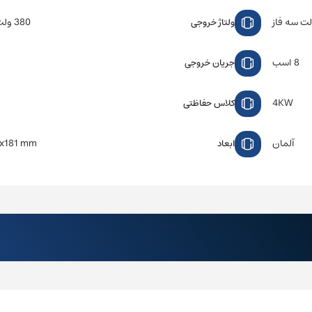
380 ولت سه فاز
ولتاژ خروجی
8 اسب
جریان خروجی
4KW
کلاس حفاظتی
آلمان
x181 mm
ابعاد