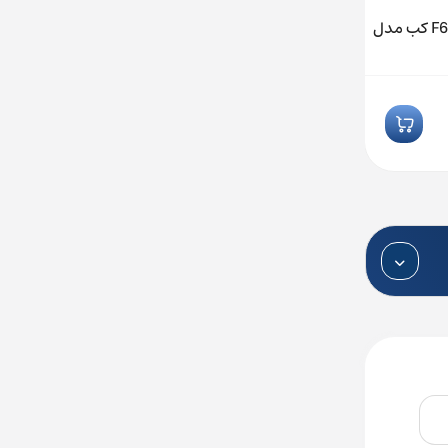
اینورتر 4 کیلووات 9.5 آمپر سری F6 کب مدل
اینورتر 75 کیلووات 150 آمپر سری F5 کب
مدل 23F5A1R-940A
تماس بگیرید