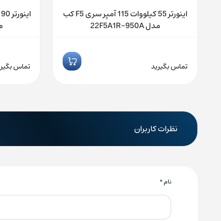
F کب
اینورتر 55 کیلووات 115 آمپر سری F5 کب
مدل 22F5A1R-950A
مدل
تماس بگیرید
تماس بگیری
نظرات کاربران
نام
*