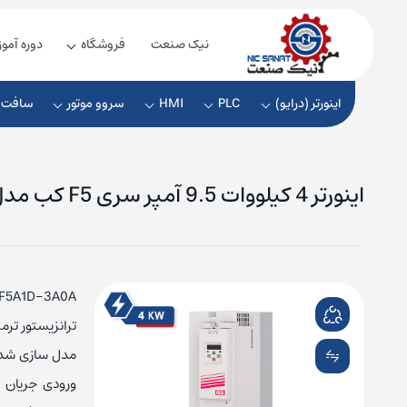
نیک صنعت
فروشگاه
دوره آمو
اینورتر (درایو)
PLC
HMI
سروو موتور
سافت ا
اینورتر 4 کیلووات 9.5 آمپر سری F5 کب مدل 12F5A1D-3A0A
ماژول زیمنس
کنتاکتور زیمنس
بیمتال 
منبع تغ
ماژول دلتا
کنتاکتور اشنایدر
بیمتال ا
منبع تغذ
کنتاکتور ABB
بیمتال ABB
منبع تغ
ترانزیستور ترمز
کنتاکتور ال اس
بیمتال ا
منبع تغ
ورودی جریان ی
کنتاکتور هیوندای
بیمتال ه
منبع تغذ