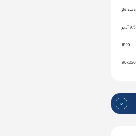
9.5 آمپر
IP20
90x250