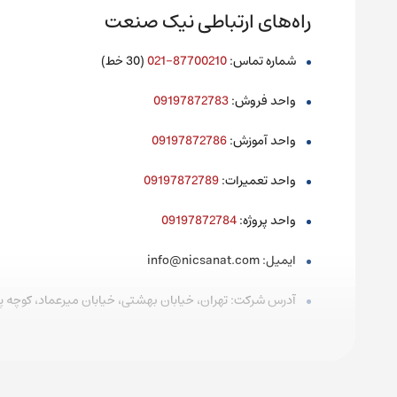
راه‌های ارتباطی نیک صنعت
شماره تماس
:
87700210-021
(30
خط
)
واحد فروش
:
09197872783
واحد آموزش
:
09197872786
واحد تعمیرات
:
09197872789
واحد پروژه
:
09197872784
ایمیل
: info@nicsanat.com
آدرس شرکت: تهران، خیابان بهشتی، خیابان میرعماد، کوچه پیما