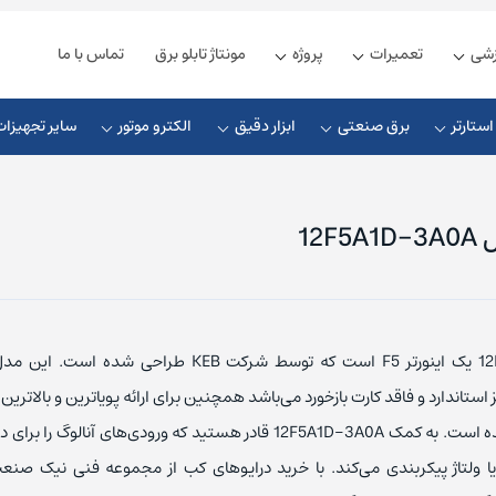
زشی
تعمیرات
پروژه
مونتاژ تابلو برق
تماس با ما
ستارتر
برق صنعتی
ابزار دقیق
الکترو موتور
سایر تجهیزات
زیمنس
ذیه زیمنس
کنترلر دما دلتا
کلید مینیاتوری زیمنس
شنایدر
یه دلتا
کلید مینیاتوری اشنایدر
12F5A1D-3A0A یک اینورتر F5 است که توسط شرکت KEB طراحی شده
ذیه فونیکس
کلید مینیاتوری ABB
 استاندارد و فاقد کارت بازخورد می‌باشد همچنین برای ارائه پویاترین و بالاترین ع
ل اس
ذیه مین ول
کلید مینیاتوری ال اس
مدل سازی شده است. به کمک 12F5A1D-3A0A قادر هستید که ورودی‌های آنالوگ
ا ولتاژ پیکربندی می‌کند. با خرید درایو‌های کب از مجموعه فنی نیک صنعت 
یوندای
یه امرن
کلید مینیاتوری هیوندای