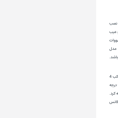
 دلیل نصب
کرد یکنواخت کارایی بسیاری دارد. شرکت نیک صنعت ارائه دهنده تمامی خدمات مونتاژ و تعمیر درایو KEB F5 و عیب
یمی، صنایع غذایی، صنایع فلزی، صنایع چوب و کارخانه‌ها استفاده می‌شود. درایو کب 4 کیلووات
سری F5 به دلیل طراحی هوشمندانه و انعطاف پذیری، عملکرد بهتری نسبت به بقیه اینورترها را دارا است. اینورتر 4 کیلووات کب F5 مدل
امه ریزی می‌باشد.
اینورتر کب 4 کیلووات سری F5 مدل 12F5A1D-3A0A دارای فرکانس سوئچینگ 8 کیلوهرتز با حداکثر قابلیت خنک کنندگی است. درایو کب 4
تاژ ورودی 380 ولت سه فاز و ولتاژ خروجی آن نیز 380 ولت سه فاز است. شرایط دمای محیط نصب اینورتر تا 45+ درجه
ایسه کرد.
اط بار با فرکانس