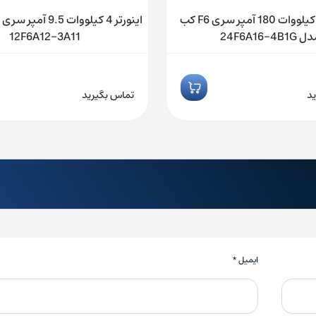
اینورتر 90 کیلووات 180 آمپر سری F6 کب
 24F6A16-4B1G
12F6A12-3A11
د
تماس بگیرید
ایمیل
*