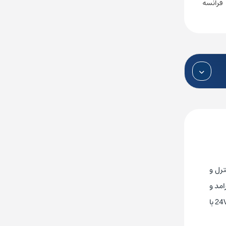
فرانسه
ترل و
امد و
منعطف کنترل و برنامه ریزی نماید و از اتصال‌ها حفاظت کند. برای بهره‌مندی از مشاوره رایگان و خرید پی ال سی اشنایدر سری مدیکون 24VDC با