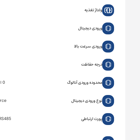
ولتاژ تغذیه
ورودی دیجیتال
ورودی سرعت بالا
درجه حفاظت
0 الی 10 ولت
محدوده ورودی آنالوگ
urce
نوع ورودی دیجیتال
RS485
پورت ارتباطی