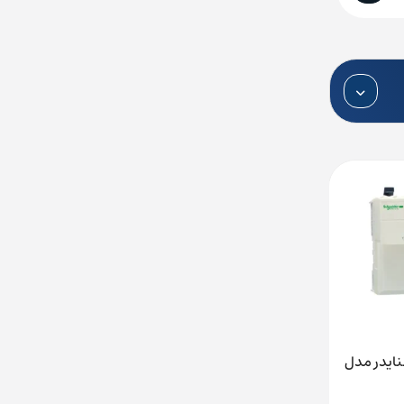
 مدیکون 24VDC اشنایدر مدل
پی ال سی توایدو 100 تا 240VAC فاقد
clock اشنایدر مدل TWDLCAA10DRF