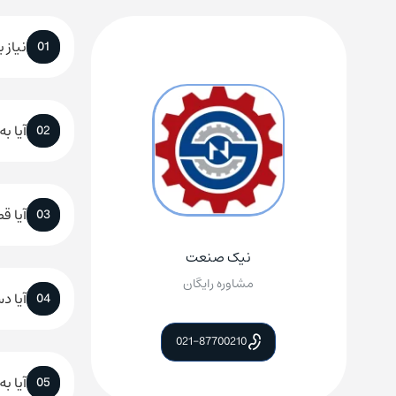
واحد فروش:
09197872783
نیاز 
01
واحد آموزش:
09197872786
واحد تعمیرات:
09197872789
آیا ب
02
واحد پروژه:
09197872784
ایمیل: info@nicsanat.com
آدرس شرکت: تهران، خیابان بهشتی، خیابان میرعماد، کوچه پیما
آیا ق
03
نیک صنعت
مشاوره رایگان
آیا د
04
021-87700210
آیا ب
05