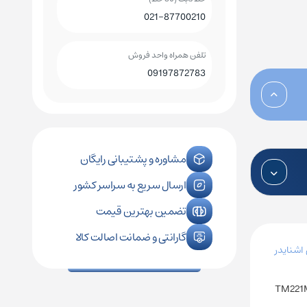
021-87700210
کلید اتوماتیک چینت
کلید هوایی چینت
تلفن همراه واحد فروش
09197872783
رله فیندر
کنترل فاز زیمنس
رله فونیکس
کنترل فاز اشنایدر
مشاوره و پشتیبانی رایگان
ارسال سریع به سراسر کشور
رله امرن
تضمین بهترین قیمت
گارانتی و ضمانت اصالت کالا
اشنایدر
TM221