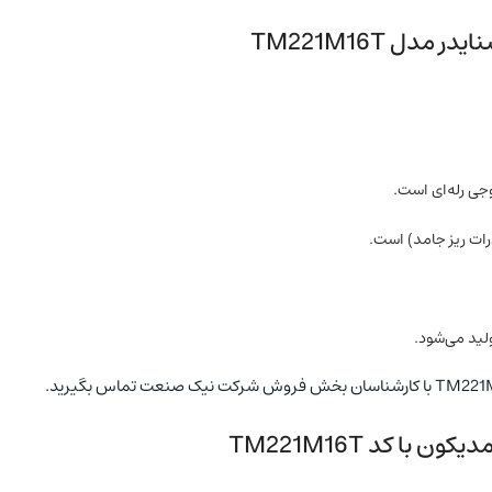
ا کد TM221M16T