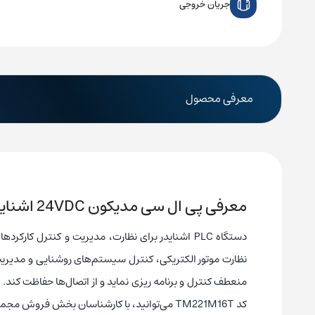
جریان خروجی
معرفی محصول
معرفی پی ال سی مدیکون 24VDC اشنایدر مدل TM221M16T
دستگاه PLC اشنایدر برای نظارت، مدیریت و کنترل ک
نظارت موتور الکتریکی، کنترل سیستم‌های روشنایی و مدیریت 
کد TM221M16T می‌توانید، با کارشناسان بخش فروش مجموعه نیک صنعت در ارتباط باشید.