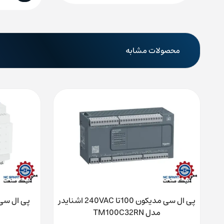
محصولات مشابه
پی ال سی مدیکون 100تا 240VAC اشنایدر
مدل TM100C32RN