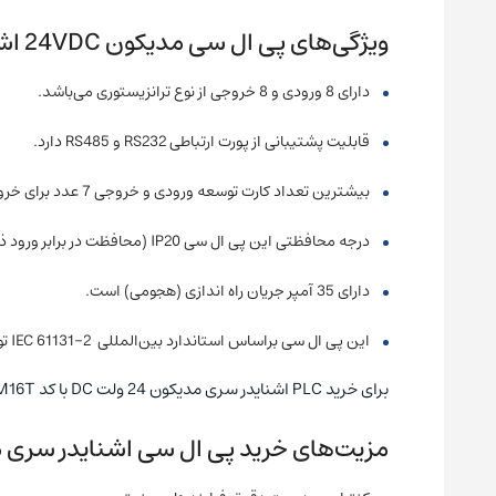
ویژگی‌های پی ال سی مدیکون 24VDC اشنایدر مدل TM221M16T
دارای 8 ورودی و 8 خروجی از نوع ترانزیستوری می‌باشد.
قابلیت پشتیبانی از پورت ارتباطی RS232 و RS485 دارد.
بیشترین تعداد کارت توسعه ورودی و خروجی 7 عدد برای خروجی رله‌ای است.
درجه محافظتی این پی ال سی IP20 (محافظت در برابر ورود ذرات ریز جامد) است.
دارای 35 آمپر جریان راه اندازی (هجومی) است.
این پی ال سی براساس استاندارد بین‌المللی IEC 61131-2 تولید می‌شود.
برای خرید PLC اشنایدر سری مدیکون 24 ولت DC با کد TM221M16T با کارشناسان بخش فروش شرکت نیک صنعت تماس بگیرید.
مزیت‌های خرید پی ال سی اشنایدر سری مدیکون ب