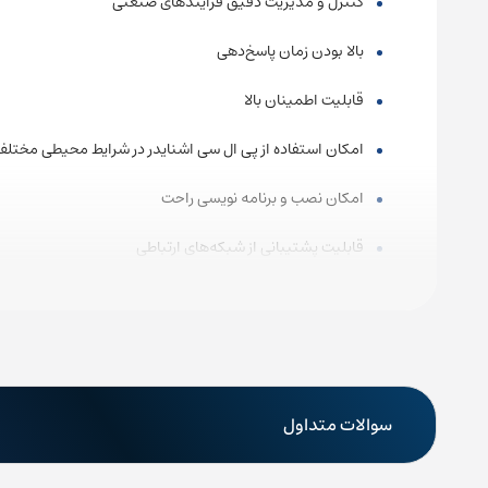
کنترل و مدیریت دقیق فرایندهای صنعتی
بالا بودن زمان پاسخ‌دهی
قابلیت اطمینان بالا
امکان استفاده از پی ال سی اشنایدر در شرایط محیطی مختلف 
امکان نصب و برنامه نویسی راحت
قابلیت پشتیبانی از شبکه‌های ارتباطی
داشتن توابع تشخیص خطا و عیب یابی
توان مصرف پایین و صرفه‌جویی در مصرف انرژی
راه‌های ارتباطی نیک صنعت
سوالات متداول
شماره تماس:
87700210-021
(30 خط)