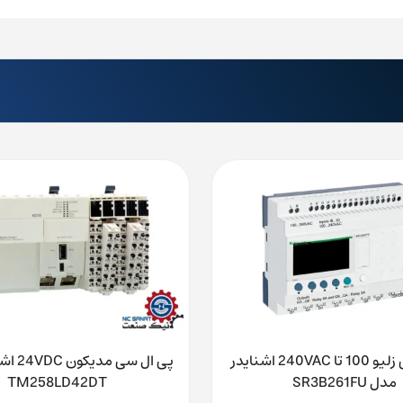
پی ال سی زلیو 100 تا 240VAC اشنایدر
پی ال سی
مدل SR3B261FU
TM258LD42DT