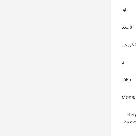
دارد
8 عدد
وجی
2
10bit
MODBUS
, 3.4 کیلواهم برای