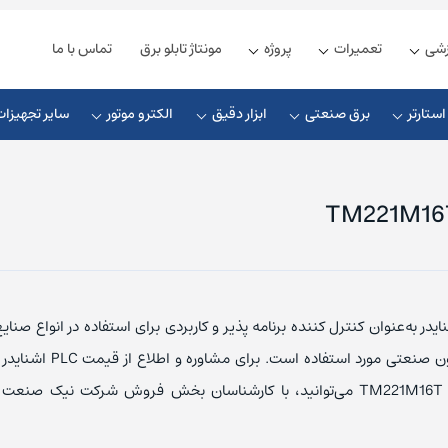
زشی
تعمیرات
پروژه
مونتاژ تابلو برق
تماس با ما
ستارتر
برق صنعتی
ابزار دقیق
الکترو موتور
سایر تجهیزات
زیمنس
ذیه زیمنس
چوک ورودی
کلید مینیاتوری زیمنس
شنایدر
یه دلتا
چوک خروجی
کلید مینیاتوری اشنایدر
در به‌عنوان کنترل‌ کننده برنامه‌ پذیر و کاربردی برای استفاده در انواع صنایع 
ذیه فونیکس
چوک DC
کلید مینیاتوری ABB
حوزه اتوماسیون صنعتی مورد استفاده 
ل اس
ذیه مین ول
کابل ارتباطی
کلید مینیاتوری ال اس
24VDC با کد TM221M16T می‌توانید، با کارشناسان بخش فروش شرکت نیک 
یوندای
یه امرن
کابل پروفیباس
کلید مینیاتوری هیوندای