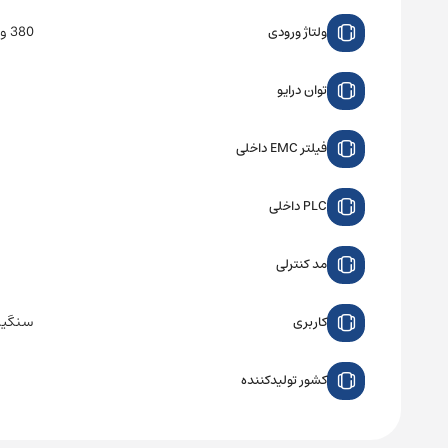
380 ولت سه فاز
ولتاژ ورودی
توان درایو
فیلتر EMC داخلی
PLC داخلی
مد کنترلی
سنگین
کاربری
کشور تولیدکننده