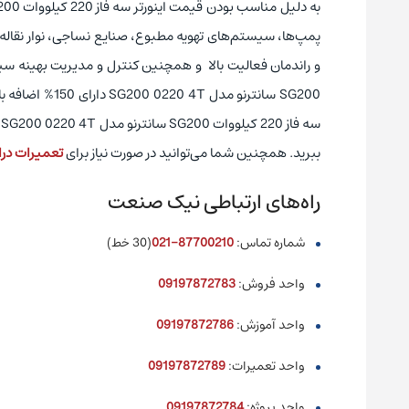
پمپ‌ها، سیستم‌های تهویه مطبوع، صنایع نساجی، نوار نقاله و ب
س
ببرید. همچنین شما می‌توانید در صورت نیاز برای
تعمیرات درای
راه‌های ارتباطی نیک صنعت
شماره تماس:
87700210-021
(30 خط)
واحد فروش:
09197872783
واحد آموزش:
09197872786
واحد تعمیرات:
09197872789
واحد پروژه:
09197872784