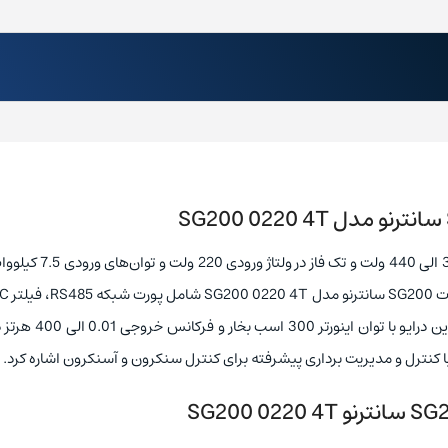
اینورتر SG200 سانترنو به دو صورت سه فاز در ولتاژ ورودی 380 الی 440 ولت و ت
توابع کنترلی V/F ،PID و کنترل برداری بدون سنسور است. این درایو با تو
 با کنترل و مدیریت برداری پیشرفته برای کنترل سنکرون و آسنکرون اشاره کرد.