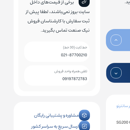
د.
برخی از قیمت‌های داخل
کلید اتوماتیک چینت
کلید هوایی چینت
سایت بروز نمی‌باشند، لطفا پیش از
ثبت سفارش با کارشناسان فروش
نیک صنعت تماس بگیرید.
خط ثابت (30 خط)
رله فیندر
کنترل فاز زیمنس
021-87700210
رله فونیکس
کنترل فاز اشنایدر
تلفن همراه واحد فروش
09197872783
رله امرن
ر سانترنو
مشاوره و پشتیبانی رایگان
SG200 
ارسال سریع به سراسر کشور