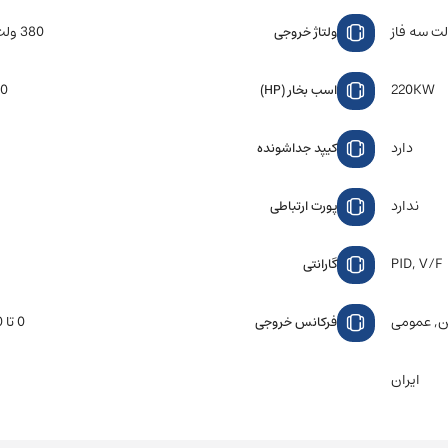
380 ولت سه فاز
ولتاژ خروجی
220KW
300
اسب بخار (HP)
دارد
کیپد جداشونده
ندارد
پورت ارتباطی
PID, V/F
گارانتی
, عمومی
0 تا 400 هرتز
فرکانس خروجی
ایران