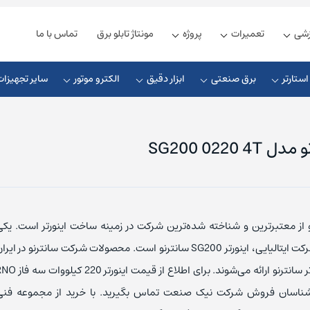
زشی
تعمیرات
پروژه
مونتاژ تابلو برق
تماس با ما
ستارتر
برق صنعتی
ابزار دقیق
الکترو موتور
سایر تجهیزات
زیمنس
ذیه زیمنس
چوک ورودی
کلید مینیاتوری زیمنس
شنایدر
یه دلتا
چوک خروجی
کلید مینیاتوری اشنایدر
از معتبرترین و شناخته شده‌ترین شرکت در زمینه ساخت اینورتر است. یک
ذیه فونیکس
چوک DC
کلید مینیاتوری ABB
ل اس
ذیه مین ول
کابل ارتباطی
کلید مینیاتوری ال اس
با کارشناسان فروش شرکت نیک صنعت تماس بگیرید. با خرید از مجموعه ف
یوندای
یه امرن
کابل پروفیباس
کلید مینیاتوری هیوندای