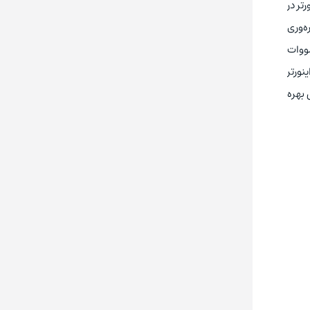
 این اینورتر در
ه‌وری
 بهینه سیستم‌ها توانسته جایگاهی ممتازی برای خود کسب کند. اینورتر سه فاز 220 کیلووات
 1 ثانیه است. با خرید اینورتر
سمی بهره