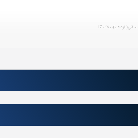
نی(یازدهم)، پلاک 17