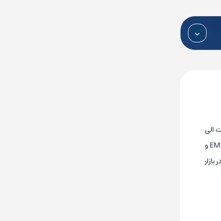
ک فاز در ولتاژ ورودی 220 ولت و توان‌های ورودی 7.5 کیلووات الی
355 کیلووات تولید و ارائه می‌شوند. اینورتر سه فاز 220 کیلووات SG200 سانترنو مدل SG200 0220 4T شامل پورت شبکه RS485، فیلتر EMC و
ان اینورتر 300 اسب بخار و فرکانس خروجی 0.01 الی 400 هرتز در بازار