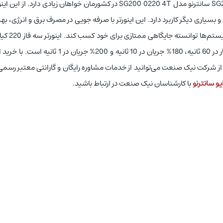
به دلیل مناسب بودن قیمت اینورتر سه فاز 220 کیلووات SG200 سانترنو مدل SG200 0220 4T در کشورمان خواهان زیادی دارد. از
سیاری دیگر کاربرد دارد. این اینورتر با صرفه جویی در مصرف برق و انرژی، بهر
و راندمان فعالیت بالا و همچنین کنترل و مدیریت
SG200 سانترنو مدل SG200 0220 4T دارای 150% اضافه بار در 60 ثانیه، 180% جریان در 10 ثانیه و 200% جریان در
ه فاز 220 کیلووات SG200 سانترنو مدل SG200 0220 4T از شرکت نیک صنعت می‌توانید از خدمات مشاوره رایگان و گارانتی معتبر ر
و سانترنو
با کارشناسان نیک صنعت در ارتباط باشید.