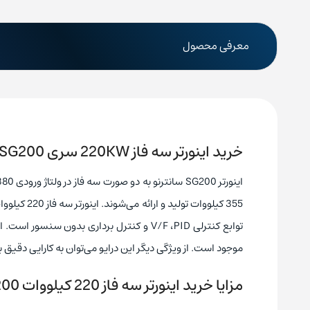
معرفی محصول
خرید اینورتر سه فاز 220KW سری SG200 سانترنو مدل SG200 0220 4T
موجود است. از ویژگی دیگر این درایو می‌توان به کارایی دقیق
مزایا خرید اینورتر سه فاز 220 کیلووات SG200 سانترنو SG200 0220 4T