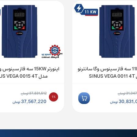
اینورتر 11KW سه فاز سینوس وگا سانترنو
اینورتر 15KW سه فاز سینو
SINU
مدل SINUS VEGA 0015 4T
37,831,512
31,047
تومان
تومان
1%
ت
قیمت
37,567,220
30,831,
تومان
تومان
:
اصلی:
ت
قیمت
31,047,972 تومان
37,831,512 تومان
:
فعلی:
بود.
30,8 تومان.
37,567,220 تومان.