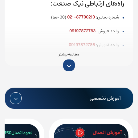
راه‌های ارتباطی نیک صنعت:
شماره تماس:
87700210-021
(30 خط)
واحد فروش:
09197872783
واحد آموزش:
09197872786
واحد تعمیرات:
09197872789
واحد پروژه:
09197872784
ایمیل: info@nicsanat.com
آموزش تخصصی
آدرس شرکت: تهران، خیابان بهشتی، خیابان میرعماد، کوچه
پیمانی(یازدهم)، پلاک 17