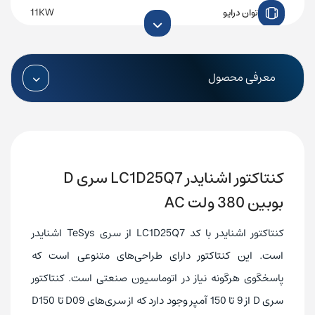
11KW
توان درایو
بوبین 380 ولت AC
ولتاژ تغذیه
380 ولت سه فاز
ولتاژ ورودی
معرفی محصول
25 آمپر
جریان ورودی
0.37kg
وزن
92mm x 45mm x 85mm
ابعاد
کنتاکتور اشنایدر LC1D25Q7
سری
D
بوبین 380 ولت AC
کنتاکتور اشنایدر با کد LC1D25Q7 از سری TeSys اشنایدر
است. این کنتاکتور دارای طراحی‌های متنوعی است که
پاسخگوی هرگونه نیاز در اتوماسیون صنعتی است. کنتاکتور
سری D از 9 تا 150 آمپر وجود دارد که از سری‌های D09 تا D150