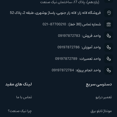
(یازدهم)، پلاک 17، ساختمان نیک صنعت
فروشگاه لاله زار: لاله زار جنوبی، پاساژ بوشهری، طبقه 2، پلاک 52
شماره تماس (30 خط):
021-87700210
واحد فروش:
09197872783
واحد آموزش:
09197872786
واحد تعمیرات:
09197872789
واحد انجام پروژه:
09197872784
دسترسی سریع
لینک های مفید
تعمیر درایو
تماس با ما
مونتاژ تابلو برق
چرا نیک صنعت؟