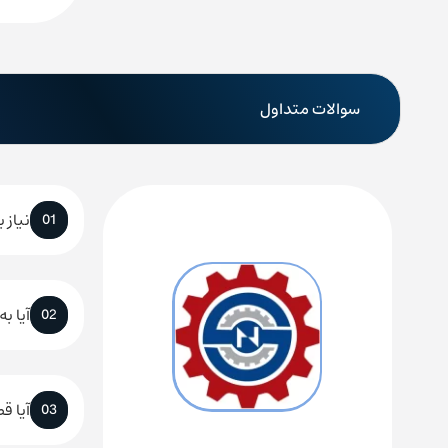
سوالات متداول
نیاز 
01
آیا ب
02
آیا ق
03