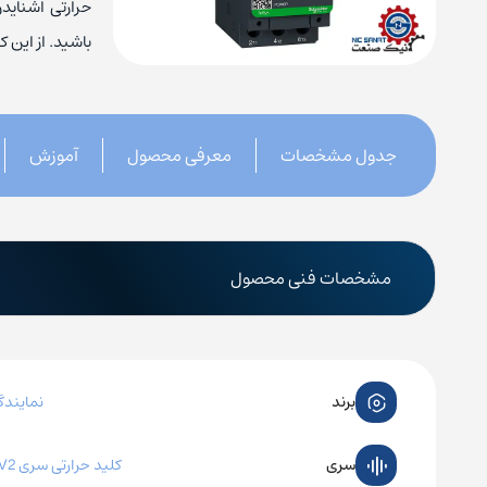
منبع تغ
باشید. از این ک
جدول مشخصات
معرفی محصول
آموزش
مشخصات فنی محصول
برند
نمایندگ
سری
کلید حرارتی سری GV2 اشنایدر