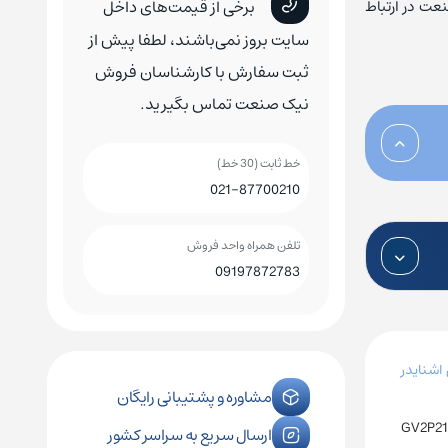
 با کارشناسان نیک صنعت در ارتباط
برخی از قیمت‌های داخل
سایت بروز نمی‌باشند، لطفا پیش از
ثبت سفارش با کارشناسان فروش
نیک صنعت تماس بگیرید.
خط ثابت (30 خط)
021-87700210
تلفن همراه واحد فروش
09197872783
 اشنایدر
مشاوره و پشتیبانی رایگان
GV2P21
ارسال سریع به سراسر کشور