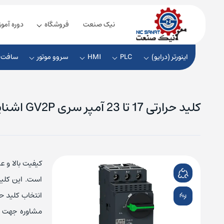
نیک صنعت
فروشگاه
دوره آمو
اینورتر (درایو)
PLC
HMI
سروو موتور
سافت ا
کلید حرارتی 17 تا 23 آمپر سری GV2P اشنایدر مدل GV2P21
ماژول زیمنس
منبع تغ
ماژول دلتا
منبع تغذ
کیفیت بالا و عم
منبع تغ
است. این کلید
منبع تغ
انتخاب کلید ح
مشاوره جهت خر
منبع تغذ