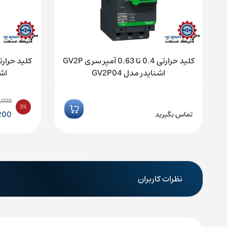
GV اشنایدر
کلید حرارتی 0.4 تا 0.63 آمپر سری GV2P
اشنایدر مدل GV2P04
اشنا
,000
3%
قیم
200
تماس بگیرید
اصلی
قیم
فعلی
بود.
101,200
نظرات کاربران