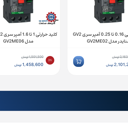
کلید حرارتی 0.16 تا 0.25 آمپر سری GV2
یدر مدل GV2ME02
مدل GV2ME06
1,501,500
2,163
تومان
تومان
3%
ت
قیمت
1,458,600
2,101,
تومان
تومان
:
اصلی:
ت
قیمت
2,163,000 تومان
1,501,500 تومان
:
فعلی:
بود.
2, تومان.
1,458,600 تومان.