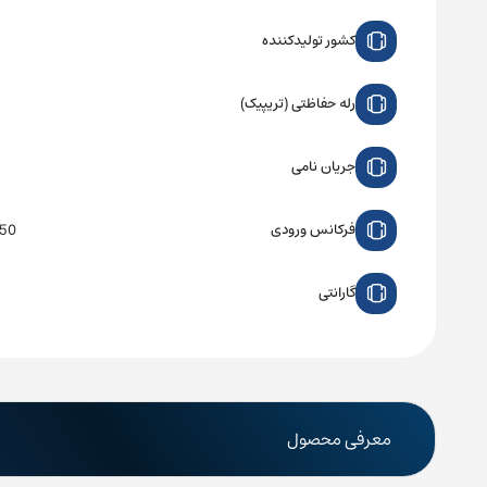
کشور تولیدکننده
رله حفاظتی (تریپیک)
جریان نامی
50 تا 60 هرت
فرکانس ورودی
گارانتی
معرفی محصول