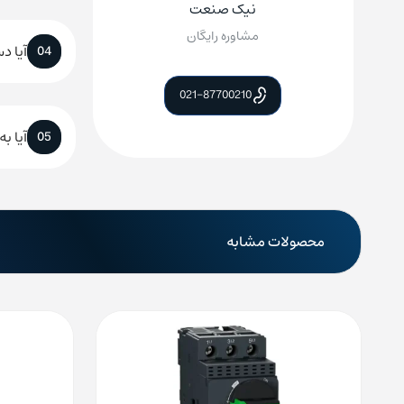
نیک صنعت
مشاوره رایگان
آیا د
04
021-87700210
آیا ب
05
محصولات مشابه