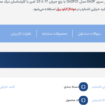
حرارتی اشنایدر سری GV2P مدل GV2P21 با رنج جریان 17 تا 23 آمپر
ذیه فتک
لید حرارتی اشنایدر در
مونتاژ تابلو برق
استفاده می‌شود.
سوالات متداول
محصولات مشابه
نظرات کاربران
دسته بندی
ی اشنایدر
کلید حرارتی
کد محصول