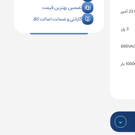
تضمین بهترین قیمت
گارانتی و ضمانت اصالت کالا
3 پل
690VA
100 بار