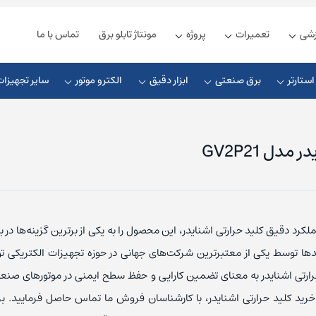
زشی
تعمیرات
پروژه
مونتاژ تابلو برق
تماس با ما
ستارتر
برق صنعتی
ابزار دقیق
الکترو موتور
سایر تجهیزات
ذیه زیمنس
کنترلر دما دلتا
یه دلتا
لکرد دقیق کلید حرارتی اشنایدر، این محصول را به یکی از برترین گزینه‌ها در با
ذیه فونیکس
ها توسط یکی از معتبرترین شرکت‌های جهانی در حوزه تجهیزات الکتریکی تو
ذیه مین ول
رارتی اشنایدر به معنای تضمین کارایی و حفظ سطح ایمنی در موتورهای صنع
ید کلید حرارتی اشنایدر، با کارشناسان فروش ما تماس حاصل فرمایید. بر
یه امرن