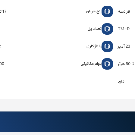
فرانسه
17 تا 23 آمپر
رنج جریان
TM-D
تعداد پل
23 آمپر
C
ولتاژ کاری
ز
000
دوام مکانیکی
دارد