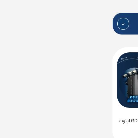
ویدیو آموزش اتصال درایو GD350 اینوت
دانلود کاتالوگ و منوال PLC زیمنس