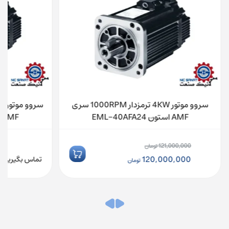
سروو موتور 4KW ترمزدار 1000RPM سری
AMF استون EML-40AFA24
AMF استون EML-20AFA22
121,000,000
تومان
قیمت
120,000,000
تماس بگیرید
تومان
اصلی:
قیمت
121,000,000 تومان
فعلی:
بود.
120,000,000 تومان.