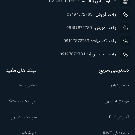
شماره تماس (30 خط):
021-87700210
واحد فروش:
09197872783
واحد آموزش:
09197872786
واحد تعمیرات:
09197872789
واحد انجام پروژه:
09197872784
دسترسی سریع
لینک های مفید
تعمیر درایو
تماس با ما
مونتاژ تابلو برق
چرا نیک صنعت؟
آموزش PLC
سوالات متداول
نمایندگی INVT
فروشگاه