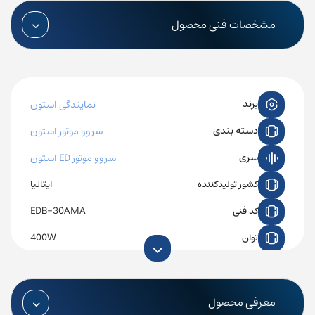
مشخصات فنی محصول
برند
نمایندگی استون
دسته بندی
سروو موتور استون
سری
سروو موتور ED استون
ایتالیا
کشور تولیدکننده
EDB-30AMA
کد فنی
400W
توان
دارد
ترمز داخلی
2000RPM
حداکثر دور موتور
معرفی محصول