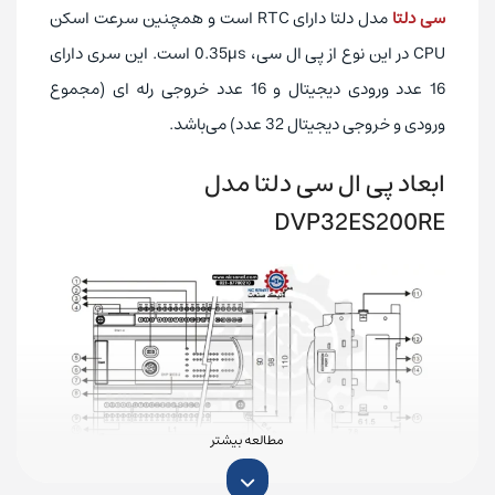
16K step
حافظه برنامه نویسی
سی دلتا
مدل دلتا دارای RTC است و همچنین سرعت اسکن
دارد
RTC
CPU در این نوع از پی ال سی، 0.35µs است. این سری دارای
16 عدد ورودی دیجیتال و 16 عدد خروجی رله ای (مجموع
0.35µs
سرعت اسکن برنامه
ورودی و خروجی دیجیتال 32 عدد) می‌باشد.
تایوان
کشور تولیدکننده
ابعاد پی ال سی دلتا مدل
DVP32ES200RE