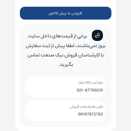
افزودن به پیش فاکتور
برخی از قیمت‌های داخل سایت
بروز نمی‌باشند، لطفا پیش از ثبت سفارش
با کارشناسان فروش نیک صنعت تماس
بگیرید.
خط ثابت (30 خط)
021-87700210
تلفن همراه واحد فروش
09197872783