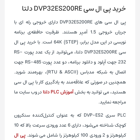
خرید پی ال سی DVP32ES200RE دلتا
32I/O
حداکثر ظرفیت I/O
6 ورودی با فرکانس 10kHz و 2 کانال با
ورودی سرعت بالا
پی ال سی های DVP32ES200RE دارای خروجی رله ای با
فرکانس 100kHz
جریان خروجی 1.5 آمپر هستند. ظرفیت حافظه‌ی برنامه
256
بیشترین ورودی و خروجی دیجیتال قابل افزایش
نویسی در این مدل برابر، (STEP) 64K است. با خرید پی ال
4 عدد
تعداد انکودرهای قابل اتصال (mode A/B)
سی DVP32ES200RE دلتا، می‌توانید از یک عدد پورت RS-
1 عدد
تعداد پورت ارتباطی RS-232
232 جهت آپلود و دانلود برنامه، دو عدد پورت RS-485 جهت
2 عدد
تعداد پورت ارتباطی RS-485
اتصال به شبکه مدباس (RTU & ASCII)، بهره‌مند شوید.
همچنین در صورتی که علاقه‌مند به یادگیری کار با پی ال سی
دارد
پورت اتصال ماژول از سمت راست
هستید، می توانید به بخش
آموزش PLC دلتا
در وب سایت ما
ندارد
پورت اتصال ماژول از سمت چپ
مراجعه نمایید.
ندارد
پورت ارتباطی CAN OPEN
PLC سری DVP-ES2 که به عنوان کنترل‌کننده سنکرون
ندارد
پورت ارتباطی اترنت (Ethernet)
کوچک شناخته می‌شود، دارای 6 عدد ورودی سرعت بالا که 10
ندارد
پورت ارتباطی Mini USB
کیلوهرتز و 2 ورودی 100 کیلوهرتز را شامل می شوند.
پی ال