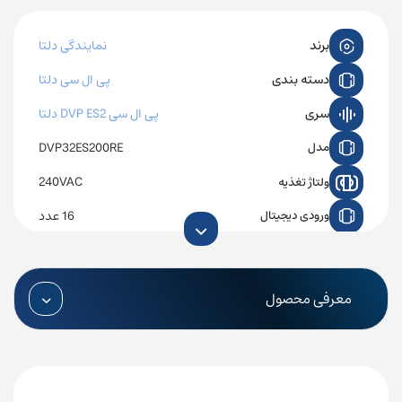
برند
نمایندگی دلتا
دسته بندی
پی ال سی دلتا
سری
پی ال سی DVP ES2 دلتا
DVP32ES200RE
مدل
240VAC
ولتاژ تغذیه
16 عدد
ورودی دیجیتال
ندارد
خروجی دیجیتال
ندارد
ورودی آنالوگ
معرفی محصول
ندارد
خروجی آنالوگ
رله ای
نوع خروجی
16 عدد
تعداد کانال خروجی