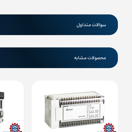
اتوماسیون است. اگر به دنبال یک سیستم کنترل دقیق و با عم
بیشتر و دریافت اطلاعات جامع‌تر،
دوره
آموزش موشن کنترلر د
سوالات متداول
نحو استفاده کنید.
برای
خرید موشن کنترلر دلتا
و
مشاوره رایگان
، همین حالا با
کنید!
محصولات مشابه