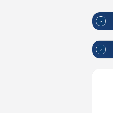
دگیری
هترین
ریافت