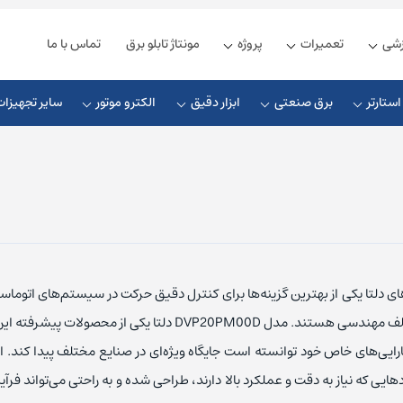
زشی
تعمیرات
پروژه
مونتاژ تابلو برق
تماس با ما
ستارتر
برق صنعتی
ابزار دقیق
الکترو موتور
سایر تجهیزات
زیمنس
ذیه زیمنس
چوک ورودی
کلید مینیاتوری زیمنس
شنایدر
یه دلتا
چوک خروجی
کلید مینیاتوری اشنایدر
ی دلتا یکی از بهترین گزینه‌ها برای کنترل دقیق حرکت در سیستم‌های اتوما
ذیه فونیکس
چوک DC
کلید مینیاتوری ABB
پروژه‌های مختلف مهندسی هستند. مدل DVP20PM00D دلتا یکی از محصول
ل اس
ذیه مین ول
کابل ارتباطی
کلید مینیاتوری ال اس
کارایی‌های خاص خود توانسته است جایگاه ویژه‌ای در صنایع مختلف پیدا کند. 
ردهایی که نیاز به دقت و عملکرد بالا دارند، طراحی شده و به راحتی می‌تواند فرآ
یوندای
یه امرن
کابل پروفیباس
کلید مینیاتوری هیوندای