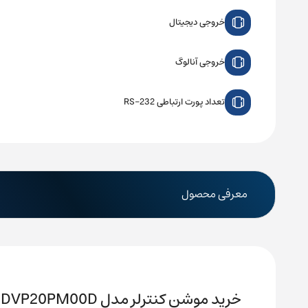
خروجی دیجیتال
خروجی آنالوگ
تعداد پورت ارتباطی RS-232
معرفی محصول
خرید موشن کنترلر مدل DVP20PM00D دلتا