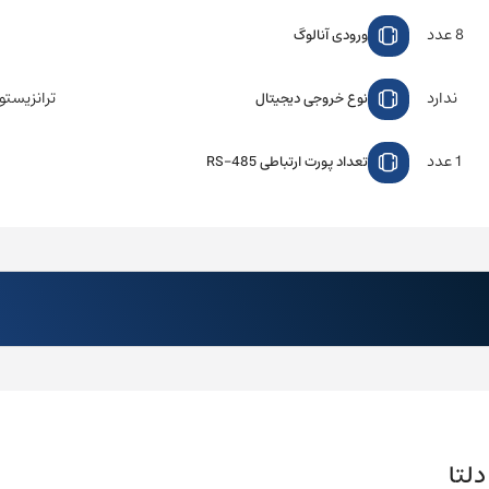
8 عدد
ورودی آنالوگ
ندارد
ترانزیستوری
نوع خروجی دیجیتال
1 عدد
تعداد پورت ارتباطی RS-485