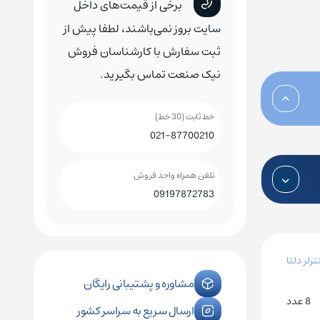
برخی از قیمت‌های داخل
کلید اتوماتیک چینت
کلید هوایی چینت
سایت بروز نمی‌باشند، لطفا پیش از
ثبت سفارش با کارشناسان فروش
نیک صنعت تماس بگیرید.
خط ثابت (30 خط)
رله فیندر
کنترل فاز زیمنس
021-87700210
رله فونیکس
کنترل فاز اشنایدر
تلفن همراه واحد فروش
09197872783
رله امرن
لر دلتا
مشاوره و پشتیبانی رایگان
8 عدد
ارسال سریع به سراسر کشور