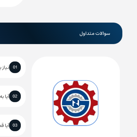
سوالات متداول
نیاز 
01
آیا ب
02
آیا ق
03