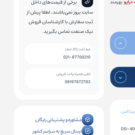
درایو
بهرمند
برخی از قیمت‌های داخل
کلید اتوماتیک چینت
کلید هوایی چینت
سایت بروز نمی‌باشند، لطفا پیش از
ثبت سفارش با کارشناسان فروش
نیک صنعت تماس بگیرید.
خط ثابت (30 خط)
رله فیندر
کنترل فاز زیمنس
021-87700210
رله فونیکس
کنترل فاز اشنایدر
تلفن همراه واحد فروش
09197872783
رله امرن
ر پنتاکس
مشاوره و پشتیبانی رایگان
DSI-40
ارسال سریع به سراسر کشور