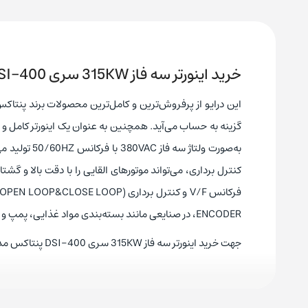
خرید اینورتر سه فاز 315KW سری DSI-400 پنتاکس مدل DSI-400-315G3
این درایو از پرفروش‌ترین و کامل‌ترین محصولات برند پنتاک
گزینه به حساب می‌آید. همچنین به عنوان یک اینورتر کامل
به‌صورت ولتا
کنترل برداری، می‌تواند موتورهای القایی را با دقت بالا و گشتا
ENCODER، در صنایعی مانند بسته‌بندی مواد غذایی، پمپ و غیره، باعث بهبود عملکرد سیستم می‌شود.
جهت خرید اینورتر سه فاز 315KW سری DSI-400 پنتاکس مدل DSI-400-315G3 با کارشناسان فروش ما تماس بگیرید.