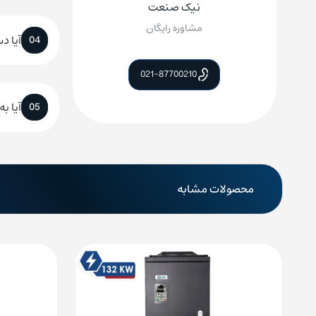
نیک صنعت
مشاوره رایگان
آیا د
04
021-87700210
آیا ب
05
محصولات مشابه