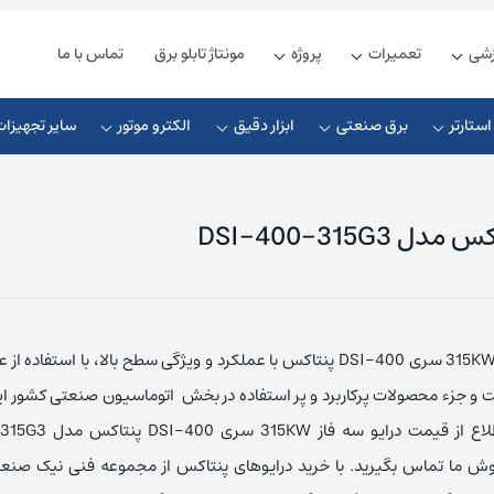
زشی
تعمیرات
پروژه
مونتاژ تابلو برق
تماس با ما
ستارتر
برق صنعتی
ابزار دقیق
الکترو موتور
سایر تجهیزات
زیمنس
ذیه زیمنس
چوک ورودی
کلید مینیاتوری زیمنس
شنایدر
یه دلتا
چوک خروجی
کلید مینیاتوری اشنایدر
اینورتر سه فاز 315KW سری DSI-400 پنتاکس با عملکرد و ویژگی سطح بالا، با استفا
ذیه فونیکس
چوک DC
کلید مینیاتوری ABB
 و جزء محصولات پرکاربرد و پر استفاده در بخش اتوماسیون صنعتی کشور ایرا
ل اس
ذیه مین ول
کابل ارتباطی
کلید مینیاتوری ال اس
وش ما تماس بگیرید.
با خرید درایو‌های پنتاکس از مجموعه فنی نیک صنعت 
یوندای
یه امرن
کابل پروفیباس
کلید مینیاتوری هیوندای