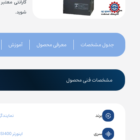
گارانتی معتبر
کنتاکتور چینت
شوید.
بیمتال 
منبع تغ
جدول مشخصات
معرفی محصول
آموزش
کلید حرارتی زیمنس
کلید مح
کلید حرارتی اشنایدر
کلید محا
مشخصات فنی محصول
کلید حرارتی ABB
کلید محاف
کلید حرارتی ال اس
کلید مح
برند
نمایندگ
کلید حرارتی هیوندای
کلید مح
کلید حرارتی چینت
کلید مح
سری
اینورتر DSI400 پنتاکس