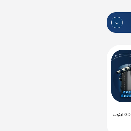
ویدیو آموزش اتصال درایو GD350 اینوت
دانلود کاتالوگ و منوال PLC زیمنس