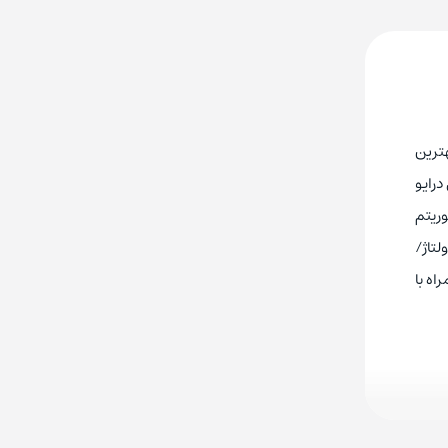
هترین
درایو
الگوریتم
لتاژ/
ه همراه با