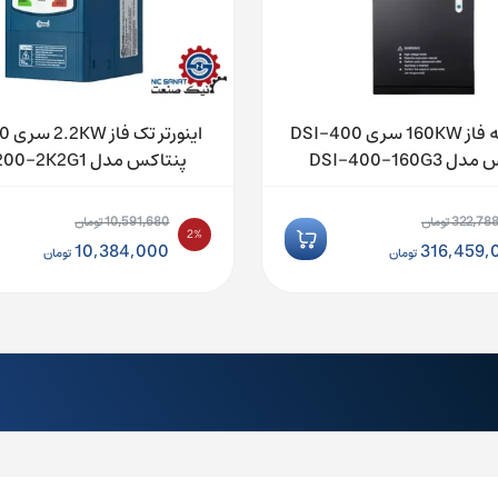
اینورتر سه فاز 160KW سری DSI-400
اینور
DSI-400-160G3
پنتاکس مدل DSI-200-2K2G1
10,591,680
322,788
تومان
تومان
2%
ت
قیمت
10,384,000
316,459,
تومان
تومان
:
اصلی:
ت
قیمت
322,788,180 تومان
10,591,680 تومان
:
فعلی:
بود.
316,4 تومان.
10,384,000 تومان.