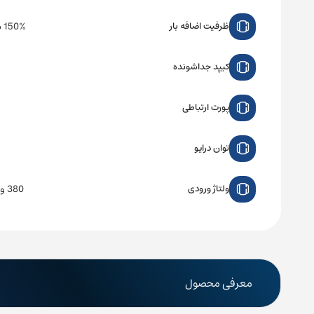
150% در 60 ثانیه
ظرفیت اضافه بار
کیپد جداشونده
پورت ارتباطی
توان درایو
380 ولت سه فاز
ولتاژ ورودی
معرفی محصول