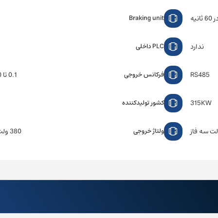
Braking unit
ندارد
PLC داخلی
RS485
0.1 تا 500 هرتز
فرکانس خروجی
315KW
کشور تولیدکننده
380 ولت سه فاز
ولتاژ خروجی