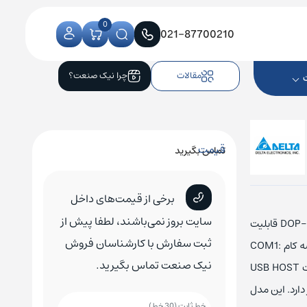
0
021-87700210
مقالات
چرا نیک صنعت؟
قیمت
تماس بگیرید
کنترلر CNC زیمنس
کلید اتوماتیک زیمنس
کلید هوایی زیمنس
برخی از قیمت‌های داخل
کلید اتوماتیک اشنایدر
کلید هوایی اشنایدر
سایت بروز نمی‌باشند، لطفا پیش از
اچ ام آی دلتا مدل DOPB10E615 دارای صفحه نمایش 10.1 اینچ است، HMI دلتا سری DOP-B قابلیت
کلید اتوماتیک ABB
کلید هوایی ABB
ثبت سفارش با کارشناسان فروش
ذخیره سازی اطلاعات را دارد، تغذیه ورودی این مدل به صورت ولتاژ 24VDC است و دارای سه کام COM1:
نیک صنعت تماس بگیرید.
کلید اتوماتیک ال اس
کلید هوایی ال اس
RS232 و COM2: RS232/RS485 و COM3: RS422/RS485 می‌باشد. این دستگاه 1 پورت USB HOST
صال پرینتر دارد. این مدل
کلید اتوماتیک هیوندای
کلید هوایی هیوندای
خط ثابت (30 خط)