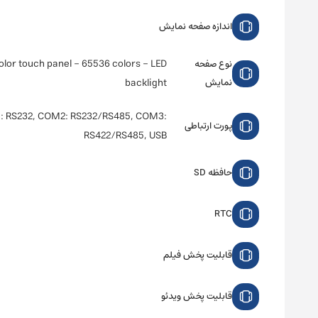
اندازه صفحه نمایش
olor touch panel - 65536 colors - LED
نوع صفحه
نمایش
backlight
 RS232, COM2: RS232/RS485, COM3:
پورت ارتباطی
RS422/RS485, USB
حافظه SD
RTC
قابلیت پخش فیلم
قابلیت پخش ویدئو