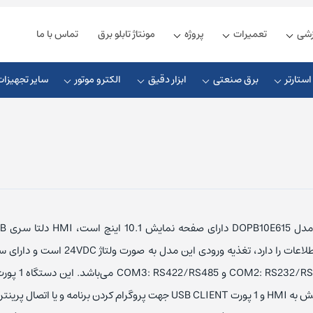
زشی
تعمیرات
پروژه
مونتاژ تابلو برق
تماس با ما
ستارتر
برق صنعتی
ابزار دقیق
الکترو موتور
سایر تجهیزات
زیمنس
ذیه زیمنس
چوک ورودی
کلید مینیاتوری زیمنس
شنایدر
یه دلتا
چوک خروجی
کلید مینیاتوری اشنایدر
ذیه فونیکس
چوک DC
کلید مینیاتوری ABB
ل اس
ذیه مین ول
کابل ارتباطی
کلید مینیاتوری ال اس
جهت اتصال فلش به HMI و 1 پورت USB CLIENT جهت پروگرام کردن برنامه و یا ات
یوندای
یه امرن
کابل پروفیباس
کلید مینیاتوری هیوندای