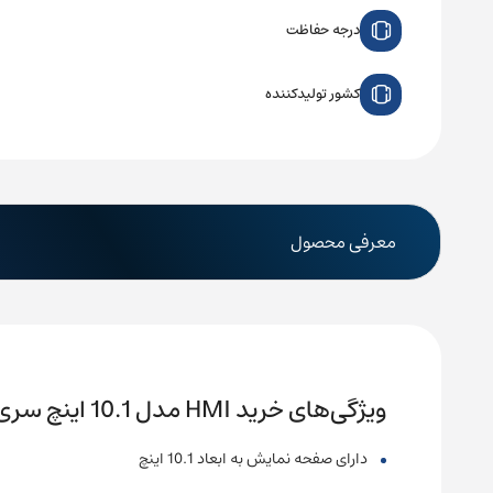
درجه حفاظت
کشور تولیدکننده
معرفی محصول
ویژگی‌های خرید HMI مدل 10.1 اینچ سری DOP-B دلتا کد DOPB10E615
دارای صفحه نمایش به ابعاد 10.1 اینچ