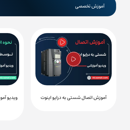
آموزش تخصصی
شرکت نیک صنعت با بیش از ده سال سابقه در زمینه پروژه
می‌کند، جهت اطلاع از قیمت اچ ام ای دلتا سری DOP-B کارشناسان فروش ما تماس بگیرید. در ضمن برای دریافت خدمات
می‌توانید با کارشناسان فنی نیک صنعت تماس بگیرید.
آموزش اتصال شستی به درایو اینوت
راه‌های ارتباطی نیک صنعت
شماره تماس:
87700210-021
(30 خط)