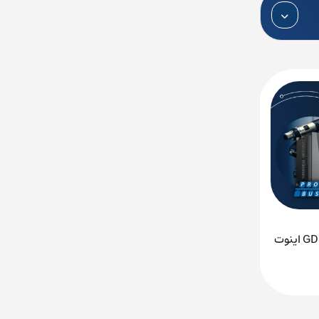
الیت
 دلتا
ویدیو آموزش اتصال درایو GD350 اینوت
دانلود کاتالوگ و منوال PLC زیمنس