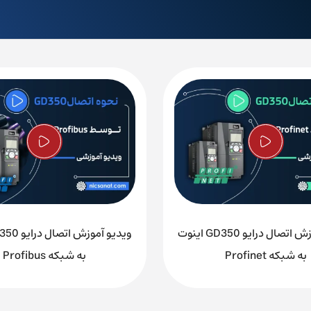
، تعمیرات، آموزش و فروش، تجهیزات و ابزار دقیق اتوماسیون صنعتی فع
تعمیر اچ ام ای
ویدیو آموزش اتصال درایو GD350 اینوت
به شبکه Profinet
به شبکه Profibus