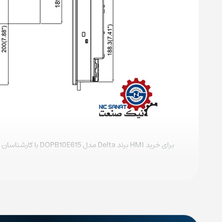
برای خرید HMI برند Delta مدل DOPB10E615 با کارشناسان فروش ما تماس بگیرید.
همچنین در صورتی که علاقه‌مند به یادگیری کار با اچ ام آی 