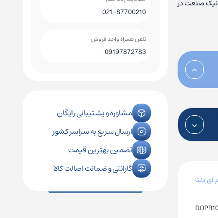
 نیک صنعت در
021-87700210
کلید اتوماتیک چینت
کلید هوایی چینت
تلفن همراه واحد فروش
09197872783
رله فیندر
کنترل فاز زیمنس
رله فونیکس
کنترل فاز اشنایدر
مشاوره و پشتیبانی رایگان
ارسال سریع به سراسر کشور
رله امرن
تضمین بهترین قیمت
گارانتی و ضمانت اصالت کالا
 آی دلتا
DOPB10