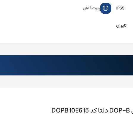
IP65
پورت فلش
تایوان