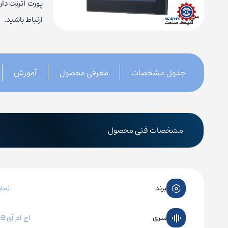
پورت اترنت دار
کنتاکتور چینت
ارتباط باشید.
بیمتال 
منبع تغ
جدول مشخصات
معرفی محصول
آموزش
کلید حرارتی زیمنس
کلید مح
کلید حرارتی اشنایدر
کلید محا
مشخصات فنی محصول
کلید حرارتی ABB
کلید محاف
کلید حرارتی ال اس
کلید مح
برند
نمای
کلید حرارتی هیوندای
کلید مح
کلید حرارتی چینت
کلید مح
سری
اچ ام آی DOP-B دلتا