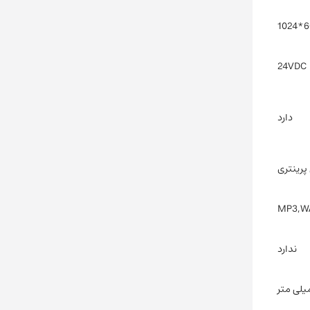
600
24VDC
دارد
 پرینتری
MP3,W
ندارد