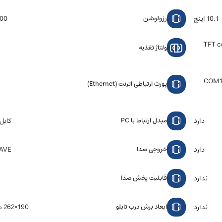
10.1 اینچ
*1024
رزولوشن
TFT c
ولتاژ تغذیه
COM1:
پورت ارتباطی اترنت (Ethernet)
دارد
کابل
مبدل ارتباط با PC
دارد
AVE
خروجی صدا
ندارد
قابلیت پخش صدا
ندارد
190×262 میلی متر
ابعاد برش درب تابلو