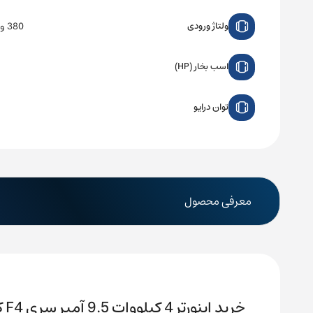
380 ولت سه فاز
ولتاژ ورودی
اسب بخار (HP)
توان درایو
معرفی محصول
خرید اینورتر 4 کیلووات 9.5 آمپر سری F4 کب مدل 12F4F1E-4I30