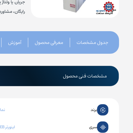
جریان یا ولتاژ
کنتاکتور چینت
بیمتال 
منبع تغ
رایگان، مشاور
جدول مشخصات
معرفی محصول
آموزش
کلید حرارتی زیمنس
کلید مح
کلید حرارتی اشنایدر
کلید محا
مشخصات فنی محصول
کلید حرارتی ABB
کلید محاف
کلید حرارتی ال اس
کلید مح
برند
نما
کلید حرارتی هیوندای
کلید مح
کلید حرارتی چینت
کلید مح
سری
اینورتر KEB سری F4