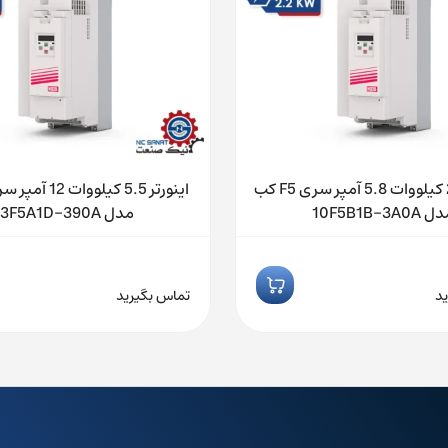
اینورتر 2.2 کیلووات 5.8 آمپر سری F5 کب
 10F5B1B-3A0A
مدل 13F5A1D-390A
د
تماس بگیرید