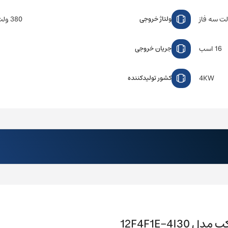
380 ولت سه فاز
ولتاژ خروجی
16 اسب
جریان خروجی
4KW
کشور تولیدکننده