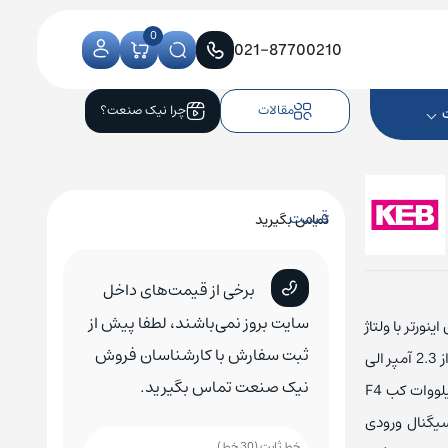
0
021-87700210
مقالات
چرا نیک صنعت؟
قیمت
تماس بگیرید
کنترلر CNC زیمنس
کلید اتوماتیک زیمنس
کلید هوایی زیمنس
برخی از قیمت‌های داخل
کلید اتوماتیک اشنایدر
کلید هوایی اشنایدر
سایت بروز نمی‌باشند، لطفا پیش از
3 ولت ارائه می‌شود. این اینورتر با ولتاژ
کلید اتوماتیک ABB
کلید هوایی ABB
ثبت سفارش با کارشناسان فروش
380 ولت دارای توان مصرفی از 0.75 کیلووات الی 160 کیلووات همچنین دارای جریان نامی از 2.3 آمپر الی
نیک صنعت تماس بگیرید.
کلید اتوماتیک ال اس
کلید هوایی ال اس
207 آمپر می‌باشد. اینورتر کب سری F4 از درایوهای شرکت KEB است که با خرید اینورتر 4 کیلووات کب F4
سیگنال ورودی
کلید اتوماتیک هیوندای
کلید هوایی هیوندای
خط ثابت (30 خط)