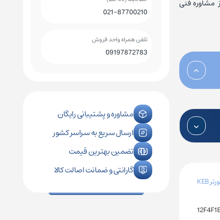
از مشاوره فنی
021-87700210
کلید اتوماتیک چینت
کلید هوایی چینت
تلفن همراه واحد فروش
09197872783
رله فیندر
کنترل فاز زیمنس
رله فونیکس
کنترل فاز اشنایدر
مشاوره و پشتیبانی رایگان
ارسال سریع به سراسر کشور
رله امرن
تضمین بهترین قیمت
گارانتی و ضمانت اصالت کالا
رتر KEB
12F4F1