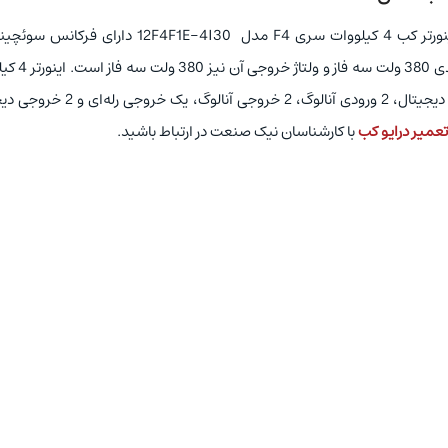
ت سری F4 مدل
12F4F1E-4I30
کیلوهرتز است. درایو کب 4 کیلووات سری F4 دارای و
دارای 7 ورودی دیجیتال، 2 ورودی آنالوگ، 2 خروجی آنالوگ، یک خ
تعمیر درایو کب
با کارشناسان نیک صنعت در ارتباط باشید.