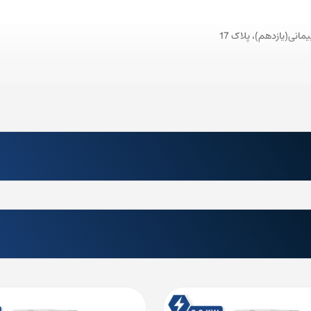
نی(یازدهم)، پلاک 17