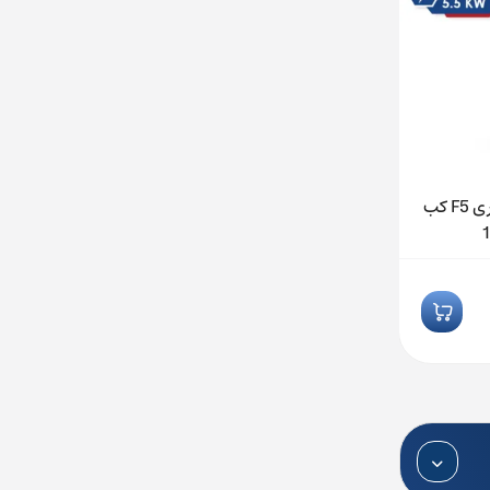
اینورتر 5.5 کیلووات 12 آمپر سری F5 کب
اینورتر 1.5 کیلووات 4.1 آمپر سری F5 کب
مدل 09F5B1B-3A0A
تماس بگیرید