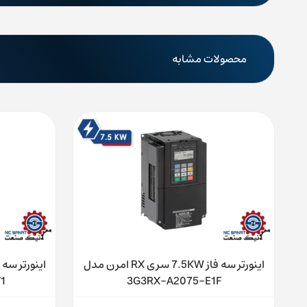
محصولات مشابه
 مدل
اینورتر سه فاز 7.5KW سری RX امرن مدل
1
3G3RX-A2075-E1F