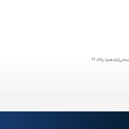
نی(یازدهم)، پلاک 17