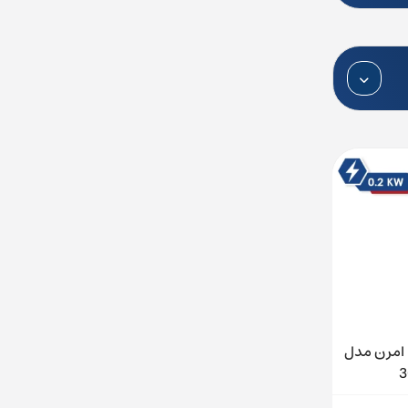
اینورتر تکفاز 0.2KW سری MX2 امرن مدل
اینورتر سه فاز 110KW سری RX امرن مدل
3G3RX-B411K-E1F
3