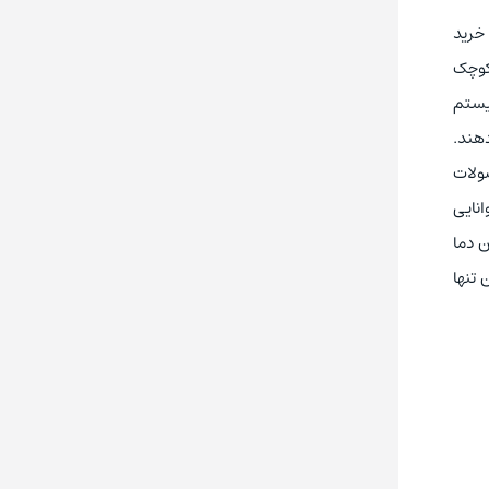
خرید
 کوچک
سیستم
دهند.
صولات
ای اینورتر سه فاز 18.5KW سری M1 امرن مدل 3G3M1-A2185-ECT توانایی
ن دما
 تنها