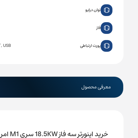
توان درایو
فاز
, USB
پورت ارتباطی
معرفی محصول
خرید اینورتر سه فاز 18.5KW سری M1 امرن مدل 3G3M1-A2185-ECT