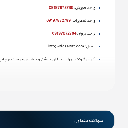
واحد آموزش:
09197872786
واحد تعمیرات:
09197872789
واحد پروژه:
09197872784
ایمیل: info@nicsanat.com
آدرس شرکت: تهران، خیابان بهشتی، خیابان میرعماد، کوچه پیما
سوالات متداول