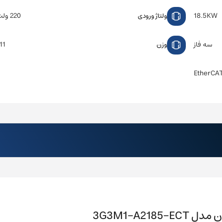
18.5KW
220 ولت سه فاز
ولتاژ ورودی
سه فاز
11 کیلوگر
وزن
EtherCAT