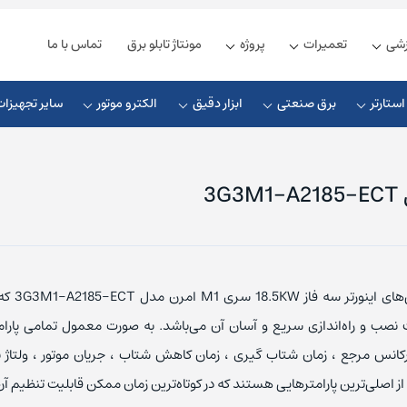
زشی
تعمیرات
پروژه
مونتاژ تابلو برق
تماس با ما
ستارتر
برق صنعتی
ابزار دقیق
الکترو موتور
سایر تجهیزات
زیمنس
ذیه زیمنس
کنترلر دما دلتا
کلید مینیاتوری زیمنس
شنایدر
یه دلتا
کلید مینیاتوری اشنایدر
از جمله ویژگی‌
ذیه فونیکس
کلید مینیاتوری ABB
نصب و راه‌اندازی سریع و آسان آن می‌باشد. به صورت معمول تمامی پارا
ل اس
ذیه مین ول
کلید مینیاتوری ال اس
کانس مرجع ، زمان شتاب گیری ، زمان کاهش شتاب ، جریان موتور ، ولتاژ ن
ز اصلی‌ترین پارامترهایی هستند که در کوتاه‌ترین زمان ممکن قابلیت تنظیم آن
یوندای
یه امرن
کلید مینیاتوری هیوندای