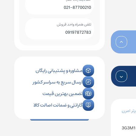
021-87700210
کلید اتوماتیک چینت
کلید هوایی چینت
تلفن همراه واحد فروش
09197872783
رله فیندر
کنترل فاز زیمنس
رله فونیکس
کنترل فاز اشنایدر
مشاوره و پشتیبانی رایگان
ارسال سریع به سراسر کشور
رله امرن
تضمین بهترین قیمت
گارانتی و ضمانت اصالت کالا
رتر امرن
3G3M1