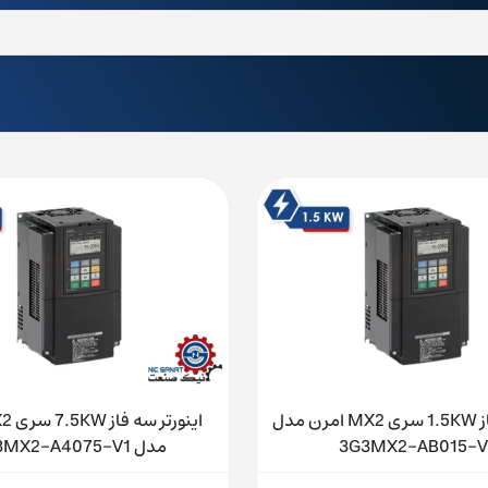
اینورتر تکفاز 1.5KW سری MX2 امرن مدل
3G3MX2-AB015-V
مدل 3G3MX2-A4075-V1