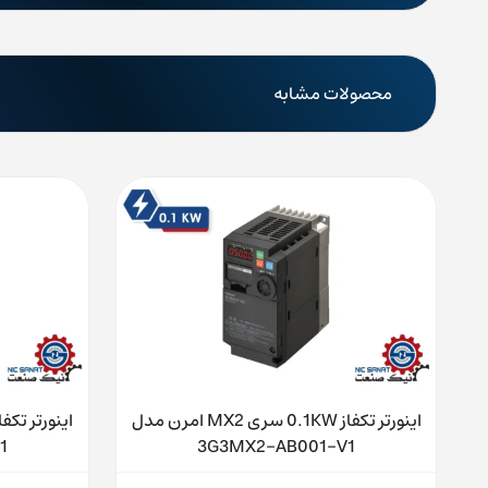
محصولات مشابه
ن مدل
اینورتر تکفاز 0.1KW سری MX2 امرن مدل
1
3G3MX2-AB001-V1