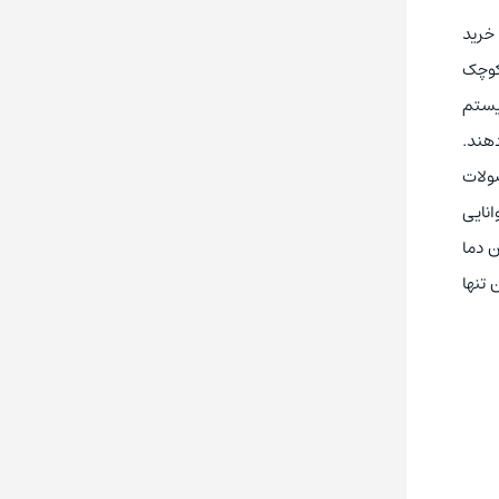
خرید
 کوچک
سیستم
دهند.
صولات
ای اینورتر سه فاز 5.5KW سری M1 امرن مدل 3G3M1-A2055-ECT توانایی
ن دما
 تنها