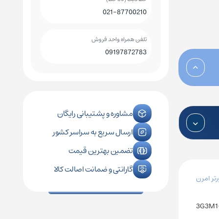
021-87700210
کلید اتوماتیک چینت
کلید هوایی چینت
تلفن همراه واحد فروش
09197872783
رله فیندر
کنترل فاز زیمنس
رله فونیکس
کنترل فاز اشنایدر
مشاوره و پشتیبانی رایگان
ارسال سریع به سراسر کشور
رله امرن
تضمین بهترین قیمت
گارانتی و ضمانت اصالت کالا
رتر امرن
3G3M1