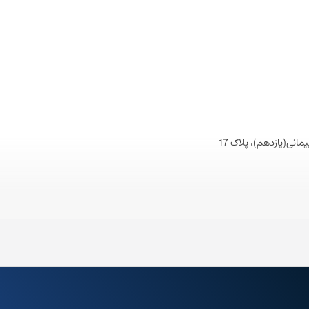
نی(یازدهم)، پلاک 17