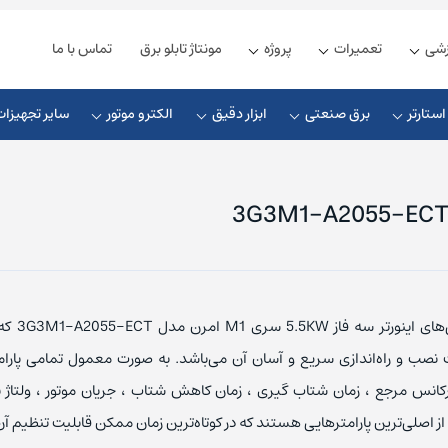
زشی
تعمیرات
پروژه
مونتاژ تابلو برق
تماس با ما
ستارتر
برق صنعتی
ابزار دقیق
الکترو موتور
سایر تجهیزات
زیمنس
ذیه زیمنس
چوک ورودی
کلید مینیاتوری زیمنس
شنایدر
یه دلتا
چوک خروجی
کلید مینیاتوری اشنایدر
از جمله ویژگی‌ه
ذیه فونیکس
چوک DC
کلید مینیاتوری ABB
نصب و راه‌اندازی سریع و آسان آن می‌باشد. به صورت معمول تمامی پارا
ل اس
ذیه مین ول
کابل ارتباطی
کلید مینیاتوری ال اس
کانس مرجع ، زمان شتاب گیری ، زمان کاهش شتاب ، جریان موتور ، ولتاژ ن
ز اصلی‌ترین پارامترهایی هستند که در کوتاه‌ترین زمان ممکن قابلیت تنظیم آن
یوندای
یه امرن
کابل پروفیباس
کلید مینیاتوری هیوندای