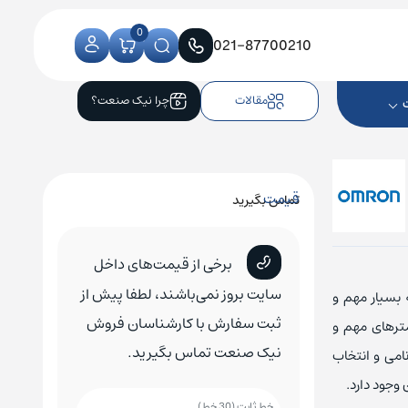
0
021-87700210
مقالات
چرا نیک صنعت؟
قیمت
تماس بگیرید
کنترلر CNC زیمنس
کلید اتوماتیک زیمنس
کلید هوایی زیمنس
برخی از قیمت‌های داخل
کلید اتوماتیک اشنایدر
کلید هوایی اشنایدر
سایت بروز نمی‌باشند، لطفا پیش از
ای اینورتر سه فاز 5.5KW سری M1 امرن مدل 3G3M1-A2055-ECT که بسیار مهم و
کلید اتوماتیک ABB
کلید هوایی ABB
ثبت سفارش با کارشناسان فروش
مترهای مهم و
نیک صنعت تماس بگیرید.
کلید اتوماتیک ال اس
کلید هوایی ال اس
امی و انتخاب
 وجود دارد.
کلید اتوماتیک هیوندای
کلید هوایی هیوندای
خط ثابت (30 خط)