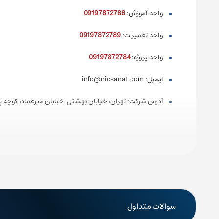
واحد آموزش:
09197872786
واحد تعمیرات:
09197872789
واحد پروژه:
09197872784
ایمیل: info@nicsanat.com
آدرس شرکت: تهران، خیابان بهشتی، خیابان میرعماد، کوچه پیما
سوالات متداول