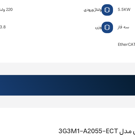
5.5KW
220 ولت سه فاز
ولتاژ ورودی
سه فاز
3.8 کیلوگرم
وزن
EtherCAT