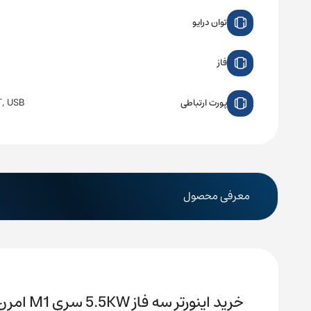
توان درایو
فاز
, USB
پورت ارتباطی
معرفی محصول
خرید اینورتر سه فاز 5.5KW سری M1 امرن مدل 3G3M1-A2055-ECT