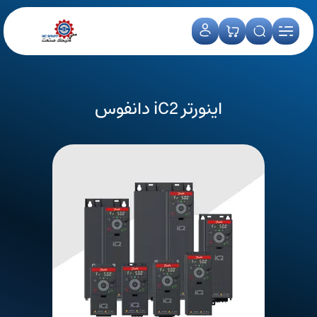
اینورتر iC2 دانفوس