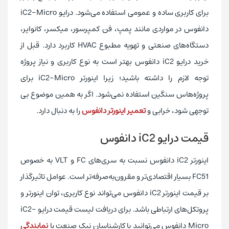
برای کاربری ساده و عمومی استفاده می‌شود. درایو iC2-Micro
دانفوس در مواردی مانند پمپ، فن کمپرسور، میکسر، کانوایر،
دستگاه‌های صنعتی و تهویه مطبوع HVAC کاربرد دارد. قبل از
خرید درایو iC2 دانفوس بهتر است به نوع کاربری و نیاز پروژه
توجه لازم را داشته باشید؛ زیرا اینورتر iC2-Micro برای
پروژه‌هاس سنگین استفاده نمی‌شود. اگر به همین موضوع بی
توجهی شود، خرابی و
تعمیر اینورتر دانفوس
را به دنبال دارد.
قیمت درایو
iC2
دانفوس
اینورتر iC2 دانفوس نسبت به سری‌های FC و VLT به خصوص
FC51 بسیار اقتصادی‌تر و مقرون‌به‌صرفه‌تر است. عوامل تاثیرگذار
بر قیمت اینورتر iC2 دانفوس می‌تواند نوع کاربری، توان اینورتر و
پروتکل‌های ارتباطی باشد. برای دریافت لیست قیمت درایو iC2-
Micro دانفوس می‌توانید با کارشناسان نیک صنعت یا
نمایندگی