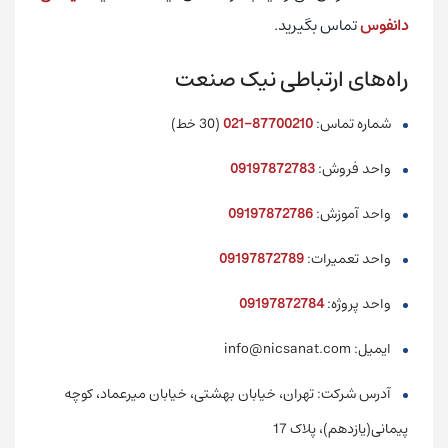
دانفوس
تماس بگیرید.
راه‌های ارتباطی نیک صنعت
شماره تماس:
87700210-021
(30 خط)
واحد فروش:
09197872783
واحد آموزش:
09197872786
واحد تعمیرات:
09197872789
واحد پروژه:
09197872784
ایمیل: info@nicsanat.com
آدرس شرکت: تهران، خیابان بهشتی، خیابان میرعماد، کوچه
پیمانی(یازدهم)، پلاک 17