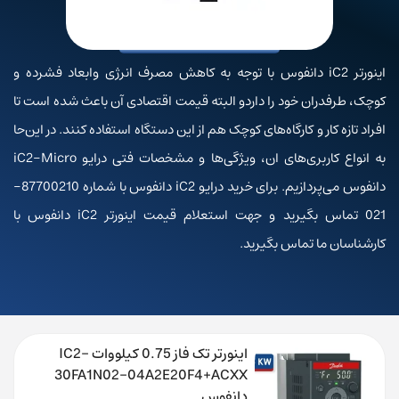
اینورتر iC2 دانفوس با توجه به کاهش مصرف انرژی وابعاد فشرده و
کوچک، طرفدران خود را داردو البته قیمت اقتصادی آن باعث شده است تا
افراد تازه کار و کارگاه‌های کوچک هم از این دستگاه استفاده کنند. در این‌حا
به انواع کاربری‌های ان، ویژگی‌ها و مشخصات فتی درایو iC2-Micro
دانفوس می‌پردازیم. برای خرید درایو iC2 دانفوس با شماره 87700210-
021 تماس بگیرید و جهت استعلام قیمت اینورتر iC2 دانفوس با
کارشناسان ما تماس بگیرید.
اینورتر تک فاز 0.75 کیلووات IC2-
30FA1N02-04A2E20F4+ACXX
دانفوس